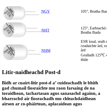
NGY
105°, Beatha fha
125°, Earbsachd 
NHT
Beatha fhada
ESR ìosal, sruth 
ceadaichte àrd, e
àrd
NHM
Gealladh 125℃ 4
thìde
Litir-naidheachd Post-d
Bidh ar cuairt-litir post-d a’ cuideachadh le bhith
gad chumail fiosraichte mu raon farsaing de na
toraidhean, tachartasan agus sanasachd againn, a
bharrachd air fiosrachadh mu chleachdaidhean
airson ar co-phàirtean, aplacaidean agus