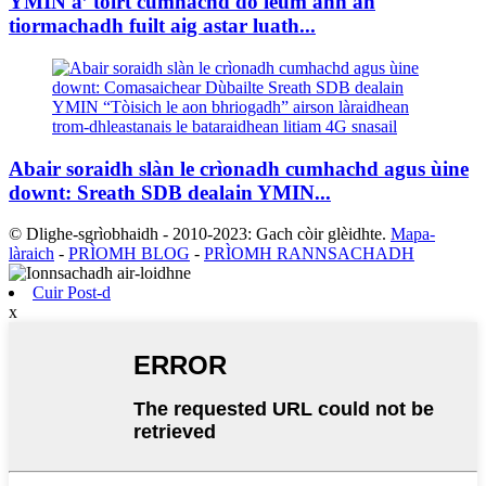
YMIN a’ toirt cumhachd do leum ann an
tiormachadh fuilt aig astar luath...
Abair soraidh slàn le crìonadh cumhachd agus ùine
downt: Sreath SDB dealain YMIN...
© Dlighe-sgrìobhaidh - 2010-2023: Gach còir glèidhte.
Mapa-
làraich
-
PRÌOMH BLOG
-
PRÌOMH RANNSACHADH
Cuir Post-d
x