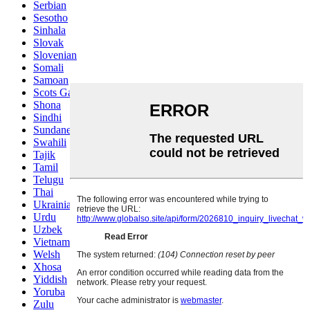
Serbian
Sesotho
Sinhala
Slovak
Slovenian
Somali
Samoan
Scots Gaelic
Shona
Sindhi
Sundanese
Swahili
Tajik
Tamil
Telugu
Thai
Ukrainian
Urdu
Uzbek
Vietnamese
Welsh
Xhosa
Yiddish
Yoruba
Zulu