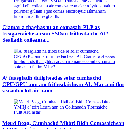
Ciamar a thaghas tu an comasair PLP as
freagarraiche airson SSDan frithealaiche AI?
Sealladh coileanta...
A’ fuasgladh duilgheadas solar cumhachd
CPU/GPU ann am frithealaichean AI: Mar a nì thu
seasmhachd air nano...
Meud Beag, Cumhachd Mhòr! Bidh Comasaichean