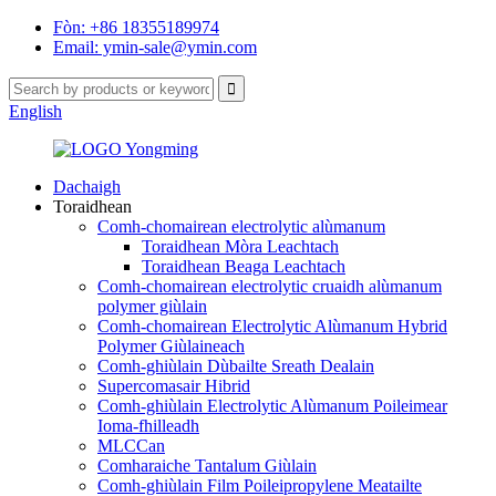
Fòn: +86 18355189974
Email: ymin-sale@ymin.com
English
Dachaigh
Toraidhean
Comh-chomairean electrolytic alùmanum
Toraidhean Mòra Leachtach
Toraidhean Beaga Leachtach
Comh-chomairean electrolytic cruaidh alùmanum
polymer giùlain
Comh-chomairean Electrolytic Alùmanum Hybrid
Polymer Giùlaineach
Comh-ghiùlain Dùbailte Sreath Dealain
Supercomasair Hibrid
Comh-ghiùlain Electrolytic Alùmanum Poileimear
Ioma-fhilleadh
MLCCan
Comharaiche Tantalum Giùlain
Comh-ghiùlain Film Poileipropylene Meatailte