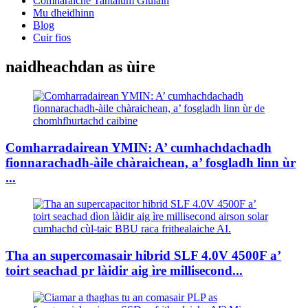
Comharaiche Tantalum Giùlain
Mu dheidhinn
Blog
Cuir fios
naidheachdan as ùire
Comharradairean YMIN: A’ cumhachdachadh
fionnarachadh-àile chàraichean, a’ fosgladh linn ùr
...
Tha an supercomasair hibrid SLF 4.0V 4500F a’
toirt seachad pr làidir aig ìre millisecond...