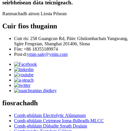
seirbheisean dàta teicnigeach.
Rannsachadh airson Liosta Prìsean
Cuir fios thugainn
Cuir ris: 258 Guangcun Rd, Pàirc Ghnìomhachais Yangwang,
Sgìre Fengxian, Shanghai 201406, Sìona
Fòn: +86 18355189974
Post-d:
ymin-sale@ymin.com
fiosrachadh
Comh-ghiùlain Electrolytic Alùmanum
Comh-ghiùlain Ceirmeag Ioma-fhilleadh-MLCC
Comh-ghiùlain Dùbailte Sreath Dealain