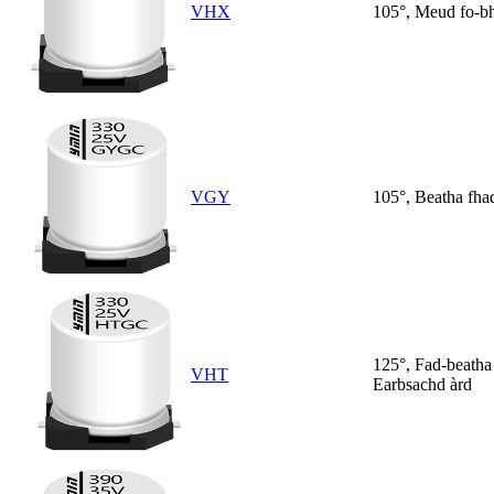
VHX
105°, Meud fo-b
VGY
105°, Beatha fha
125°, Fad-beatha
VHT
Earbsachd àrd