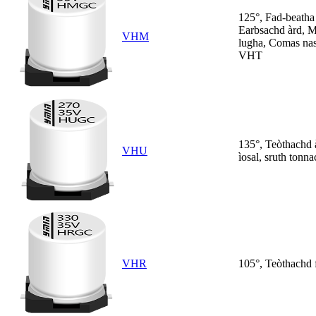
125°, Fad-beatha
Earbsachd àrd, 
VHM
lugha, Comas na
VHT
135°, Teòthachd
VHU
ìosal, sruth tonna
VHR
105°, Teòthachd f