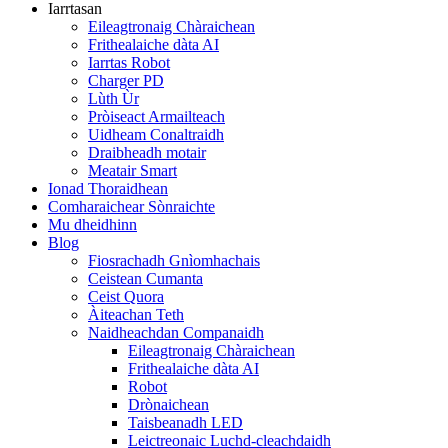
Iarrtasan
Eileagtronaig Chàraichean
Frithealaiche dàta AI
Iarrtas Robot
Charger PD
Lùth Ùr
Pròiseact Armailteach
Uidheam Conaltraidh
Draibheadh ​​​​​​motair
Meatair Smart
Ionad Thoraidhean
Comharaichear Sònraichte
Mu dheidhinn
Blog
Fiosrachadh Gnìomhachais
Ceistean Cumanta
Ceist Quora
Àiteachan Teth
Naidheachdan Companaidh
Eileagtronaig Chàraichean
Frithealaiche dàta AI
Robot
Drònaichean
Taisbeanadh LED
Leictreonaic Luchd-cleachdaidh