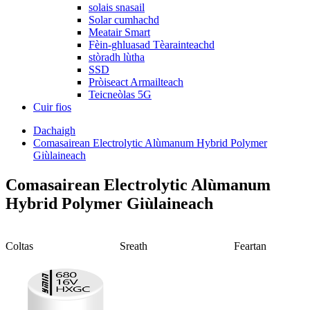
solais snasail
Solar cumhachd
Meatair Smart
Fèin-ghluasad Tèarainteachd
stòradh lùtha
SSD
Pròiseact Armailteach
Teicneòlas 5G
Cuir fios
Dachaigh
Comasairean Electrolytic Alùmanum Hybrid Polymer
Giùlaineach
Comasairean Electrolytic Alùmanum
Hybrid Polymer Giùlaineach
Coltas
Sreath
Feartan