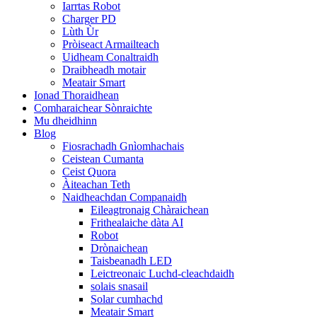
Iarrtas Robot
Charger PD
Lùth Ùr
Pròiseact Armailteach
Uidheam Conaltraidh
Draibheadh ​​​​​​motair
Meatair Smart
Ionad Thoraidhean
Comharaichear Sònraichte
Mu dheidhinn
Blog
Fiosrachadh Gnìomhachais
Ceistean Cumanta
Ceist Quora
Àiteachan Teth
Naidheachdan Companaidh
Eileagtronaig Chàraichean
Frithealaiche dàta AI
Robot
Drònaichean
Taisbeanadh LED
Leictreonaic Luchd-cleachdaidh
solais snasail
Solar cumhachd
Meatair Smart