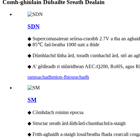
Comh-ghiùlain Dùbailte Sreath Dealain
SDN
◆ Supercomasairean seòrsa-craoibh 2.7V a tha an aghaidh
◆ 85℃ fad-beatha 1000 uair a thìde
◆ Dùmhlachd lùtha àrd, toradh cumhachd àrd, strì an agha
◆ A’ gèilleadh ri stiùiridhean AEC-Q200, RoHS, agus
rannsachadh
mion-fhiosrachadh
SM
◆ Còmhdach roisinn epocsa
◆ Structar sreath àrd-lùth/àrd-chumhachd/a-staigh
◆ Frith-aghaidh a-staigh ìosal/beatha fhada cearcall cosga