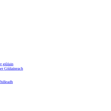
 giùlain
er Giùlaineach
hilleadh