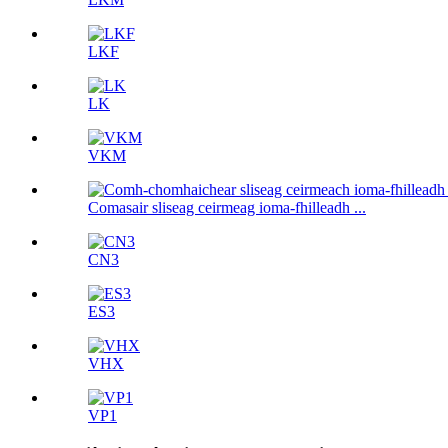
LKF
LK
VKM
Comasair sliseag ceirmeag ioma-fhilleadh ...
CN3
ES3
VHX
VP1