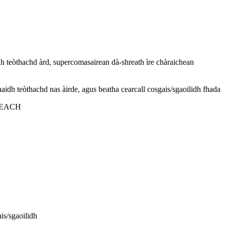
 teòthachd àrd, supercomasairean dà-shreath ìre chàraichean
idh teòthachd nas àirde, agus beatha cearcall cosgais/sgaoilidh fhada
 REACH
is/sgaoilidh