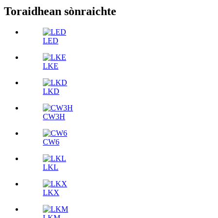
Toraidhean sònraichte
LED
LKE
LKD
CW3H
CW6
LKL
LKX
LKM