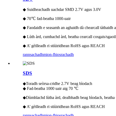
◆ Suidheachadh uachdar SMD 2.7V agus 3.0V
◆ 70℃ fad-beatha 1000-uair
◆ Faodaidh e seasamh an aghaidh dà chearcall tàthaidh 
◆ Lùth àrd, cumhachd àrd, beatha cearcall cosgais/sgaoi
◆ A’ gèilleadh ri stiùiridhean RoHS agus REACH
rannsachadh
mion-fhiosrachadh
SDS
◆Toradh seòrsa-cridhe 2.7V beag bìodach
◆ Fad-beatha 1000 uair aig 70 ℃
◆Dùmhlachd lùtha àrd, dealbhadh beag bìodach, beatha c
◆ A’ gèilleadh ri stiùiridhean RoHS agus REACH
rannsachadh
mion-fhiosrachadh