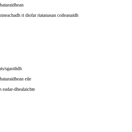
 bataraidhean
nneachadh ri diofar riatanasan coileanaidh
is/sgaoilidh
bataraidhean eile
h eadar-dhealaichte