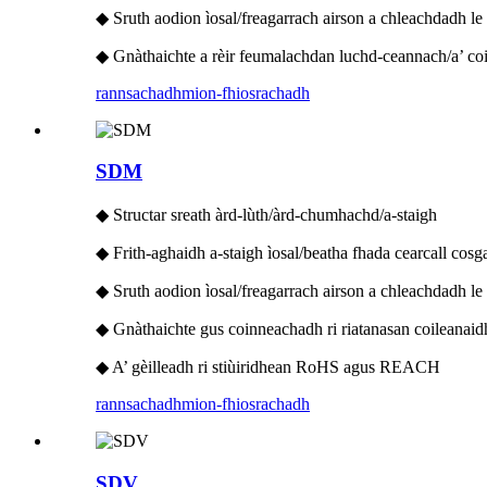
◆ Sruth aodion ìosal/freagarrach airson a chleachdadh le
◆ Gnàthaichte a rèir feumalachdan luchd-ceannach/a’ coi
rannsachadh
mion-fhiosrachadh
SDM
◆ Structar sreath àrd-lùth/àrd-chumhachd/a-staigh
◆ Frith-aghaidh a-staigh ìosal/beatha fhada cearcall cosga
◆ Sruth aodion ìosal/freagarrach airson a chleachdadh le 
◆ Gnàthaichte gus coinneachadh ri riatanasan coileanaid
◆ A’ gèilleadh ri stiùiridhean RoHS agus REACH
rannsachadh
mion-fhiosrachadh
SDV