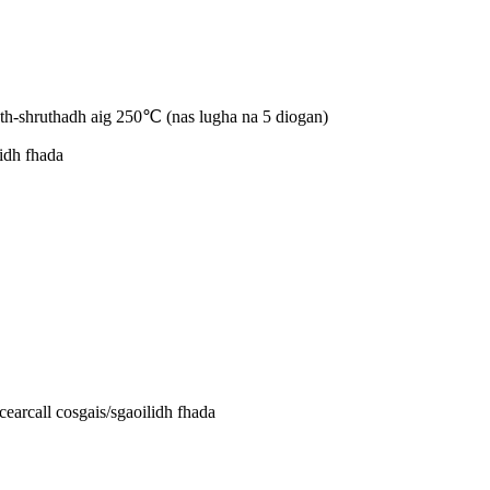
ath-shruthadh aig 250℃ (nas lugha na 5 diogan)
lidh fhada
earcall cosgais/sgaoilidh fhada