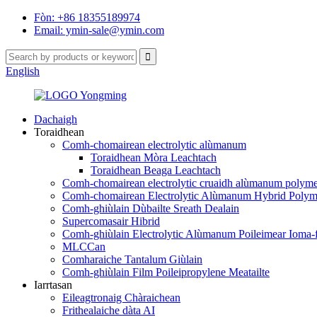
Fòn: +86 18355189974
Email: ymin-sale@ymin.com
English
Dachaigh
Toraidhean
Comh-chomairean electrolytic alùmanum
Toraidhean Mòra Leachtach
Toraidhean Beaga Leachtach
Comh-chomairean electrolytic cruaidh alùmanum polymer
Comh-chomairean Electrolytic Alùmanum Hybrid Polym
Comh-ghiùlain Dùbailte Sreath Dealain
Supercomasair Hibrid
Comh-ghiùlain Electrolytic Alùmanum Poileimear Ioma-f
MLCCan
Comharaiche Tantalum Giùlain
Comh-ghiùlain Film Poileipropylene Meatailte
Iarrtasan
Eileagtronaig Chàraichean
Frithealaiche dàta AI