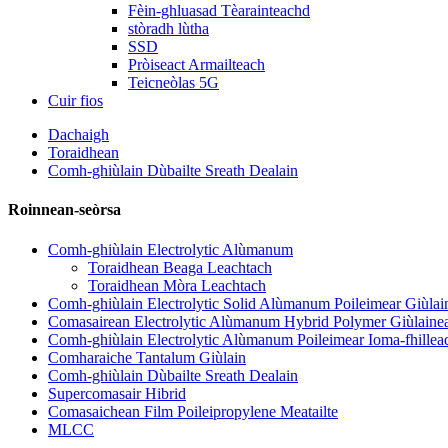
Fèin-ghluasad Tèarainteachd
stòradh lùtha
SSD
Pròiseact Armailteach
Teicneòlas 5G
Cuir fios
Dachaigh
Toraidhean
Comh-ghiùlain Dùbailte Sreath Dealain
Roinnean-seòrsa
Comh-ghiùlain Electrolytic Alùmanum
Toraidhean Beaga Leachtach
Toraidhean Mòra Leachtach
Comh-ghiùlain Electrolytic Solid Alùmanum Poileimear Giùlai
Comasairean Electrolytic Alùmanum Hybrid Polymer Giùlaine
Comh-ghiùlain Electrolytic Alùmanum Poileimear Ioma-fhillea
Comharaiche Tantalum Giùlain
Comh-ghiùlain Dùbailte Sreath Dealain
Supercomasair Hibrid
Comasaichean Film Poileipropylene Meatailte
MLCC