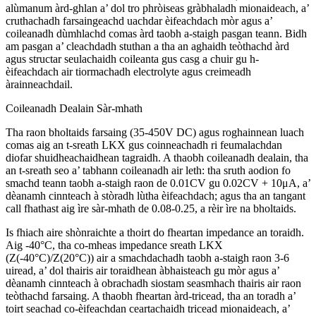
alùmanum àrd-ghlan a’ dol tro phròiseas gràbhaladh mionaideach, a’
cruthachadh farsaingeachd uachdar èifeachdach mòr agus a’
coileanadh dùmhlachd comas àrd taobh a-staigh pasgan teann. Bidh
am pasgan a’ cleachdadh stuthan a tha an aghaidh teòthachd àrd
agus structar seulachaidh coileanta gus casg a chuir gu h-
èifeachdach air tiormachadh electrolyte agus creimeadh
àrainneachdail.
Coileanadh Dealain Sàr-mhath
Tha raon bholtaids farsaing (35-450V DC) agus roghainnean luach
comas aig an t-sreath LKX gus coinneachadh ri feumalachdan
diofar shuidheachaidhean tagraidh. A thaobh coileanadh dealain, tha
an t-sreath seo a’ tabhann coileanadh air leth: tha sruth aodion fo
smachd teann taobh a-staigh raon de 0.01CV gu 0.02CV + 10μA, a’
dèanamh cinnteach à stòradh lùtha èifeachdach; agus tha an tangant
call fhathast aig ìre sàr-mhath de 0.08-0.25, a rèir ìre na bholtaids.
Is fhiach aire shònraichte a thoirt do fheartan impedance an toraidh.
Aig -40°C, tha co-mheas impedance sreath LKX
(Z(-40°C)/Z(20°C)) air a smachdachadh taobh a-staigh raon 3-6
uiread, a’ dol thairis air toraidhean àbhaisteach gu mòr agus a’
dèanamh cinnteach à obrachadh siostam seasmhach thairis air raon
teòthachd farsaing. A thaobh fheartan àrd-tricead, tha an toradh a’
toirt seachad co-èifeachdan ceartachaidh tricead mionaideach, a’