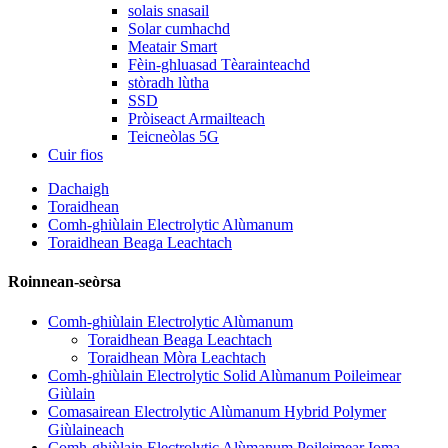
solais snasail
Solar cumhachd
Meatair Smart
Fèin-ghluasad Tèarainteachd
stòradh lùtha
SSD
Pròiseact Armailteach
Teicneòlas 5G
Cuir fios
Dachaigh
Toraidhean
Comh-ghiùlain Electrolytic Alùmanum
Toraidhean Beaga Leachtach
Roinnean-seòrsa
Comh-ghiùlain Electrolytic Alùmanum
Toraidhean Beaga Leachtach
Toraidhean Mòra Leachtach
Comh-ghiùlain Electrolytic Solid Alùmanum Poileimear
Giùlain
Comasairean Electrolytic Alùmanum Hybrid Polymer
Giùlaineach
Comh-ghiùlain Electrolytic Alùmanum Poileimear Ioma-