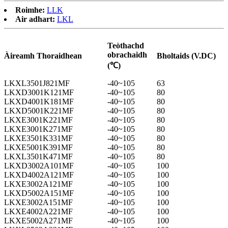
Roimhe:
LLK
Air adhart:
LKL
Teòthachd
obrachaidh
Àireamh Thoraidhean
Bholtaids (V.DC)
(℃)
LKXL3501J821MF
-40~105
63
LKXD3001K121MF
-40~105
80
LKXD4001K181MF
-40~105
80
LKXD5001K221MF
-40~105
80
LKXE3001K221MF
-40~105
80
LKXE3001K271MF
-40~105
80
LKXE3501K331MF
-40~105
80
LKXE5001K391MF
-40~105
80
LKXL3501K471MF
-40~105
80
LKXD3002A101MF
-40~105
100
LKXD4002A121MF
-40~105
100
LKXE3002A121MF
-40~105
100
LKXD5002A151MF
-40~105
100
LKXE3002A151MF
-40~105
100
LKXE4002A221MF
-40~105
100
LKXE5002A271MF
-40~105
100