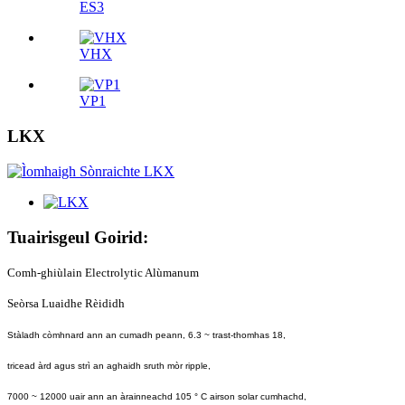
ES3
VHX
VP1
LKX
Tuairisgeul Goirid:
Comh-ghiùlain Electrolytic Alùmanum
Seòrsa Luaidhe Rèididh
Stàladh còmhnard ann an cumadh peann, 6.3 ~ trast-thomhas 18,
tricead àrd agus strì an aghaidh sruth mòr ripple,
7000 ~ 12000 uair ann an àrainneachd 105 ° C airson solar cumhachd,