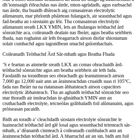
dh’ionnsaigh èifeachdas nas àirde, mion-sgrùdadh, agus earbsachd
nas àirde, tha buaidh dhìreach aig comasairean electrolytic
alùmanum, mar phrìomh phàirtean fulangach, air seasmhachd agus
fad-beatha an t-siostaim gu lèir. Tha comasairean electrolytic
alùmanum sreath LKX YMIN, leis an fhulangas teòthachd àrd
sònraichte aca, coileanadh dealain nas fheàrr, agus beatha seirbheis
fhada, nan roghainn air leth freagarrach airson diofar shiostaman
solair cumhachd agus tagraidhean smachd gnìomhachais.
Coileanadh Teòthachd Àrd Sàr-mhath agus Beatha Fhada
’S e feartan as ainmeile sreath LKX an comas obrachaidh àrd-
teòthachd sònraichte agus am beatha seirbheis air leth fada.
Faodaidh na toraidhean seo obrachadh gu leantainneach airson
7,000 gu 12,000 uair ann an àrainneachdan cruaidh suas ri 105°C,
fada nas fheàrr na na riatanasan àbhaisteach airson capacitors
electrolytic àbhaisteach. Tha an aghaidh teòthachd sònraichte seo
mar thoradh air innleachdan ùr-ghnàthach YMIN ann an
cruthachadh electrolyte, teicneòlas gràbhaladh foil alùmanaim, agus
pròiseasan pacaidh.
Bidh an toradh a’ cleachdadh siostam electrolyte sònraichte le
luaineachd teòthachd àrd glè ìosal agus seasmhachd teirmeach sàr-
mhath, a’ dèanamh cinnteach à coileanadh cunbhalach ann an
àrainneachdan teòthachd àrd. A bharrachd air an sin, bidh am foil