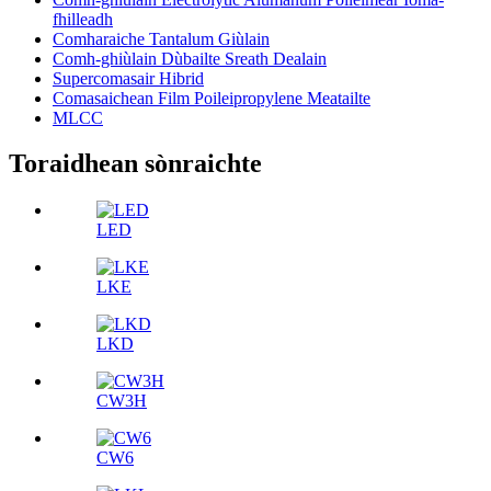
fhilleadh
Comharaiche Tantalum Giùlain
Comh-ghiùlain Dùbailte Sreath Dealain
Supercomasair Hibrid
Comasaichean Film Poileipropylene Meatailte
MLCC
Toraidhean sònraichte
LED
LKE
LKD
CW3H
CW6