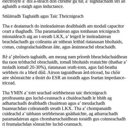
electrolyte a’ dol a-steach don chridhe gu tur, a’ lughdachadh strì an
aghaidh a-staigh agus inductance.
Stiùireadh Taghaidh agus Taic Theicnigeach
Tha e deatamach do innleadairean dealbhaidh am modail capacitor
ceart a thaghadh. Tha paramadairean agus tomhasan teicnigeach
mionaideach aig an t-sreath LKX, a’ leigeil le innleadairean
beachdachadh gu coileanta air nithean leithid riatanasan bholtaids,
comas, cuingealachaidhean àite, agus àrainneachd obrachaidh.
Rè a’ phròiseis taghaidh, am measg nam prìomh bheachdachaidhean
tha raon teòthachd obrachaidh, iomall bholtaids reataichte (thathar a’
moladh iomall 20-30%), riatanasan sruth-tonn, agus fad-beatha
seirbheis ris a bheil dùil. Airson tagraidhean àrd-tricead, bu chòir
aire shònraichte a thoirt do ESR an toraidh agus feartan impedance-
tricead.
Tha YMIN a’ toirt seachad seirbheisean taic theicnigeach
proifeasanta gus luchd-ceannach a chuideachadh le bhith ag
adhartachadh dealbhadh chuairtean agus a’ meudachadh
buannachdan coileanaidh sreath LKX. Tha a’ chompanaidh
cuideachd a’ tabhann seirbheisean gnàthaichte, ag atharrachadh
paramadairean agus chomharrachaidhean toraidh gus coinneachadh
ri feumalachdan sònraichte luchd-ceannach.