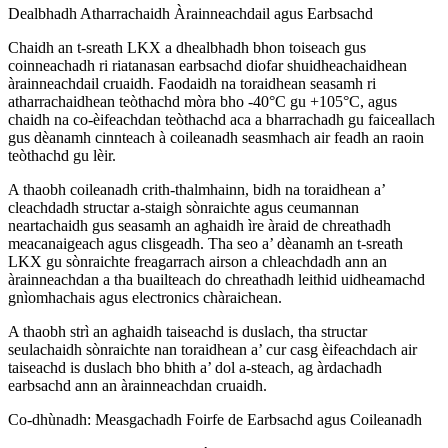
Dealbhadh Atharrachaidh Àrainneachdail agus Earbsachd
Chaidh an t-sreath LKX a dhealbhadh bhon toiseach gus
coinneachadh ri riatanasan earbsachd diofar shuidheachaidhean
àrainneachdail cruaidh. Faodaidh na toraidhean seasamh ri
atharrachaidhean teòthachd mòra bho -40°C gu +105°C, agus
chaidh na co-èifeachdan teòthachd aca a bharrachadh gu faiceallach
gus dèanamh cinnteach à coileanadh seasmhach air feadh an raoin
teòthachd gu lèir.
A thaobh coileanadh crith-thalmhainn, bidh na toraidhean a’
cleachdadh structar a-staigh sònraichte agus ceumannan
neartachaidh gus seasamh an aghaidh ìre àraid de chreathadh
meacanaigeach agus clisgeadh. Tha seo a’ dèanamh an t-sreath
LKX gu sònraichte freagarrach airson a chleachdadh ann an
àrainneachdan a tha buailteach do chreathadh leithid uidheamachd
gnìomhachais agus electronics chàraichean.
A thaobh strì an aghaidh taiseachd is duslach, tha structar
seulachaidh sònraichte nan toraidhean a’ cur casg èifeachdach air
taiseachd is duslach bho bhith a’ dol a-steach, ag àrdachadh
earbsachd ann an àrainneachdan cruaidh.
Co-dhùnadh: Measgachadh Foirfe de Earbsachd agus Coileanadh