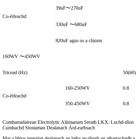
39uF〜270uF
Co-èifeachd
330uF 〜680uF
820uF agus os a chionn
160WV 〜450WV
Tricead (Hz)
50(60)
160-250WV
0.8
Co-èifeachd
350-450WV
0.8
Comharradairean Electrolytic Alùmanum Sreath LKX: Luchd-dìon
Cumhachd Siostaman Dealanach Àrd-earbsach
Mar a bhios innealan dealanach an latha an-diugh ag atharrachadh a