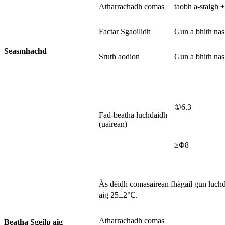
Atharrachadh comas
taobh a-staigh 
Factar Sgaoilidh
Gun a bhith na
Seasmhachd
Sruth aodion
Gun a bhith nas
①6.3
Fad-beatha luchdaidh
(uairean)
≥Φ8
Às dèidh comasairean fhàgail gun luchd
aig 25±2℃.
Atharrachadh comas
Beatha Sgeilp aig