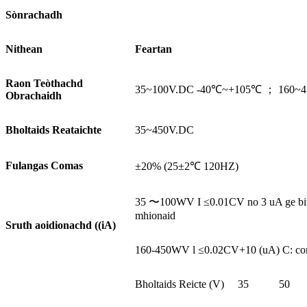
Sònrachadh
Nithean
Feartan
Raon Teòthachd
35~100V.DC -40℃~+105℃ ； 160~
Obrachaidh
Bholtaids Reataichte
35~450V.DC
Fulangas Comas
±20% (25±2℃ 120HZ)
35 〜100WV I ≤0.01CV no 3 uA ge bith d
mhionaid
Sruth aoidionachd ((iA)
160-450WV l ≤0.02CV+10 (uA) C: comas
Bholtaids Reicte (V)
35
50