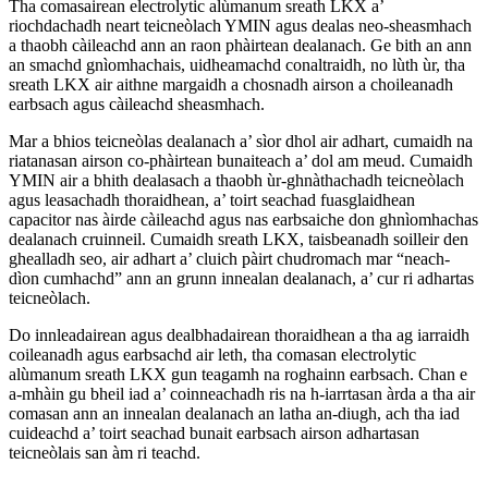
Tha comasairean electrolytic alùmanum sreath LKX a’
riochdachadh neart teicneòlach YMIN agus dealas neo-sheasmhach
a thaobh càileachd ann an raon phàirtean dealanach. Ge bith an ann
an smachd gnìomhachais, uidheamachd conaltraidh, no lùth ùr, tha
sreath LKX air aithne margaidh a chosnadh airson a choileanadh
earbsach agus càileachd sheasmhach.
Mar a bhios teicneòlas dealanach a’ sìor dhol air adhart, cumaidh na
riatanasan airson co-phàirtean bunaiteach a’ dol am meud. Cumaidh
YMIN air a bhith dealasach a thaobh ùr-ghnàthachadh teicneòlach
agus leasachadh thoraidhean, a’ toirt seachad fuasglaidhean
capacitor nas àirde càileachd agus nas earbsaiche don ghnìomhachas
dealanach cruinneil. Cumaidh sreath LKX, taisbeanadh soilleir den
ghealladh seo, air adhart a’ cluich pàirt chudromach mar “neach-
dìon cumhachd” ann an grunn innealan dealanach, a’ cur ri adhartas
teicneòlach.
Do innleadairean agus dealbhadairean thoraidhean a tha ag iarraidh
coileanadh agus earbsachd air leth, tha comasan electrolytic
alùmanum sreath LKX gun teagamh na roghainn earbsach. Chan e
a-mhàin gu bheil iad a’ coinneachadh ris na h-iarrtasan àrda a tha air
comasan ann an innealan dealanach an latha an-diugh, ach tha iad
cuideachd a’ toirt seachad bunait earbsach airson adhartasan
teicneòlais san àm ri teachd.