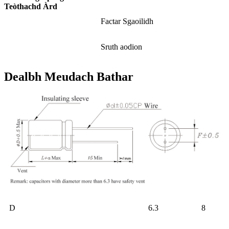
Teòthachd Àrd
Factar Sgaoilidh
Sruth aodion
Dealbh Meudach Bathar
D
6.3
8