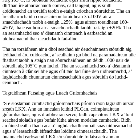
dh’fhan ìre atharrachaidh comas, call tangent, agus sruth
aoidionachd an toraidh taobh a-staigh crìochan sònraichte. Tha an
ìre atharrachaidh comas airson toraidhean 35-100V air a
smachdachadh taobh a-staigh ±25%, agus airson toraidhean 160-
450V, tha e eadhon air a smachdachadh taobh a-staigh ±20%. Tha
an seasmhachd seo a’ dèanamh cinnteach à earbsachd an
uidheamachd thar cleachdadh fad-ùine.
Tha na toraidhean air a dhol seachad air deuchainnean stòraidh aig
teòthachd àrd cuideachd, a’ sealltainn gu bheil na paramadairean uile
fhathast taobh a-staigh nan sònrachaidhean an dèidh 1000 uair de
stòradh aig 105°C gun luchd. Tha an seasmhachd seo a’ dèanamh
cinnteach à clàr-seilbhe agus cùl-taic fad-ùine den uidheamachd, a’
lughdachadh chunnartan cinneasachaidh agus stòraidh do luchd-
ceannach.
Tagraidhean Farsaing agus Luach Gnìomhachais
’S e siostaman cumhachd gnìomhachais prìomh raon tagraidh airson
sreath LKX. Ann an innealan leithid PLCan, coimpiutairean
gnìomhachais, agus draibhearan servo, bidh capacitors LKX a’ toirt
seachad sìoladh agus bufair lùtha airson modalan cumhachd. Bidh
an ùine-beatha fhada aca a’ lughdachadh cumail suas uidheamachd
agus a’ leasachadh èifeachdas loidhne cinneasachaidh. Tha
buannachd earbsachd LKX gu sònraichte follaiseach ann an