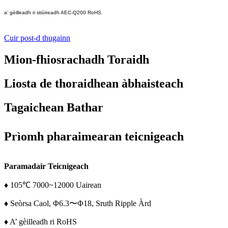
a’ gèilleadh ri stiùireadh AEC-Q200 RoHS.
Cuir post-d thugainn
Mion-fhiosrachadh Toraidh
Liosta de thoraidhean àbhaisteach
Tagaichean Bathar
Prìomh pharaimearan teicnigeach
Paramadair Teicnigeach
♦ 105℃ 7000~12000 Uairean
♦ Seòrsa Caol, Φ6.3〜Φ18, Sruth Ripple Àrd
♦ A’ gèilleadh ri RoHS