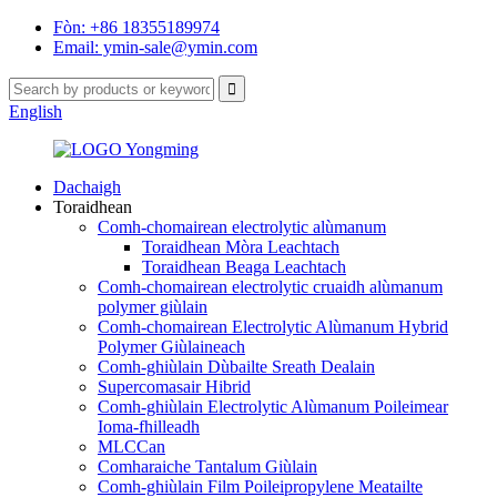
Fòn: +86 18355189974
Email: ymin-sale@ymin.com
English
Dachaigh
Toraidhean
Comh-chomairean electrolytic alùmanum
Toraidhean Mòra Leachtach
Toraidhean Beaga Leachtach
Comh-chomairean electrolytic cruaidh alùmanum
polymer giùlain
Comh-chomairean Electrolytic Alùmanum Hybrid
Polymer Giùlaineach
Comh-ghiùlain Dùbailte Sreath Dealain
Supercomasair Hibrid
Comh-ghiùlain Electrolytic Alùmanum Poileimear
Ioma-fhilleadh
MLCCan
Comharaiche Tantalum Giùlain
Comh-ghiùlain Film Poileipropylene Meatailte