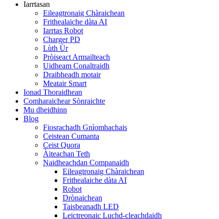
Iarrtasan
Eileagtronaig Chàraichean
Frithealaiche dàta AI
Iarrtas Robot
Charger PD
Lùth Ùr
Pròiseact Armailteach
Uidheam Conaltraidh
Draibheadh ​​​​​​motair
Meatair Smart
Ionad Thoraidhean
Comharaichear Sònraichte
Mu dheidhinn
Blog
Fiosrachadh Gnìomhachais
Ceistean Cumanta
Ceist Quora
Àiteachan Teth
Naidheachdan Companaidh
Eileagtronaig Chàraichean
Frithealaiche dàta AI
Robot
Drònaichean
Taisbeanadh LED
Leictreonaic Luchd-cleachdaidh