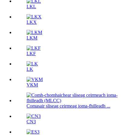
LKL
LKX
LKM
LKF
LK
VKM
Comasair sliseag ceirmeag ioma-fhilleadh ...
CN3