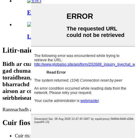
EH3
LK
Litir-naidheachd Post-d
Bidh ar cuairt-litir post-d a’ cuideachadh le bhith
gad chumail fiosraichte mu raon farsaing de na
toraidhean, tachartasan agus sanasachd againn, a
bharrachd air fiosrachadh mu chleachdaidhean
airson ar co-phàirtean, aplacaidean agus
seirbheisean dàta teicnigeach.
Rannsachadh airson Liosta Prìsean
Cuir fios thugainn
Cuir ris: 258 Guangcun Rd, Pàirc Ghnìomhachais Yangwang,