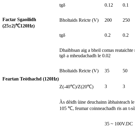
tgδ
0.12
0.1
Factar Sgaoilidh
Bholtaids Reicte (V)
200
250
(25±2)
℃
120Hz)
tgδ
0.2
0.2
Dhaibhsan aig a bheil comas reataichte
tgδ a mheudachadh le 0.02
Bholtaids Reicte (V)
35
50
Feartan Teòthachd (120Hz)
3
3
Z(-40℃)/Z(20℃)
Às dèidh ùine deuchainn àbhaisteach le bh
105 ℃, feumar coinneachadh ris an t-sò
35 ~ 100V.DC