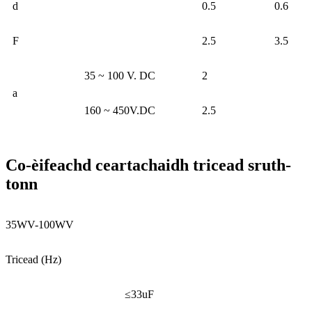
d
0.5
0.6
F
2.5
3.5
35 ~ 100 V. DC
2
a
160 ~ 450V.DC
2.5
Co-èifeachd ceartachaidh tricead sruth-
tonn
35WV-100WV
Tricead (Hz)
≤33uF