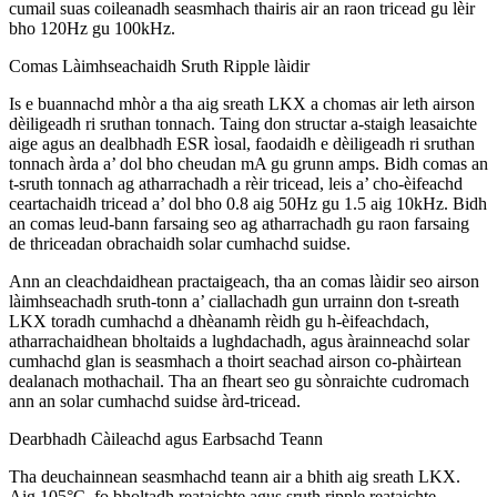
cumail suas coileanadh seasmhach thairis air an raon tricead gu lèir
bho 120Hz gu 100kHz.
Comas Làimhseachaidh Sruth Ripple làidir
Is e buannachd mhòr a tha aig sreath LKX a chomas air leth airson
dèiligeadh ri sruthan tonnach. Taing don structar a-staigh leasaichte
aige agus an dealbhadh ESR ìosal, faodaidh e dèiligeadh ri sruthan
tonnach àrda a’ dol bho cheudan mA gu grunn amps. Bidh comas an
t-sruth tonnach ag atharrachadh a rèir tricead, leis a’ cho-èifeachd
ceartachaidh tricead a’ dol bho 0.8 aig 50Hz gu 1.5 aig 10kHz. Bidh
an comas leud-bann farsaing seo ag atharrachadh gu raon farsaing
de thriceadan obrachaidh solar cumhachd suidse.
Ann an cleachdaidhean practaigeach, tha an comas làidir seo airson
làimhseachadh sruth-tonn a’ ciallachadh gun urrainn don t-sreath
LKX toradh cumhachd a dhèanamh rèidh gu h-èifeachdach,
atharrachaidhean bholtaids a lughdachadh, agus àrainneachd solar
cumhachd glan is seasmhach a thoirt seachad airson co-phàirtean
dealanach mothachail. Tha an fheart seo gu sònraichte cudromach
ann an solar cumhachd suidse àrd-tricead.
Dearbhadh Càileachd agus Earbsachd Teann
Tha deuchainnean seasmhachd teann air a bhith aig sreath LKX.
Aig 105°C, fo bholtadh reataichte agus sruth ripple reataichte,