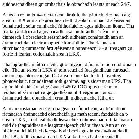
suidheachaidhean gnìomhachais le obrachadh leantainneach 24/7.
Anns an roinn bun-structair conaltraidh, tha pàirt chudromach aig
sreath LKX ann an tagraidhean leithid solar cumhachd stèiseanan
bunaiteach, solar cumhachd frithealaiche, agus uidheam lìonra. Tha
feartan àrd-tricead agus bacadh ìosal an toraidh a’ dèanamh
cinnteach à obrachadh seasmhach uidheam conaltraidh ann an
àrainneachdan electromagnetic iom-fhillte. Tha riatanasan
dùmhlachd cumhachd àrd stèiseanan bunaiteach 5G a’ freagairt gu
foirfe ri feartan coileanaidh sreath LKX.
Tha tagraidhean lùtha is eileagtronaigeachd ùra nan raon cudromach
eile. Tha an t-sreath LKX a’ toirt seachad fuasglaidhean earbsach
airson capacitor ceangail DC airson innealan leithid inverters
photovoltaic, tionndairean roth-gaoithe, agus siostaman UPS. Tha
an ìre bholtaids àrd aige (suas ri 450V DC) agus na feartan
teòthachd sàr-mhath aige ga dhèanamh freagarrach airson
àrainneachdan obrachaidh cruaidh uidheamachd lùtha ùr.
Ann an siostaman eileagtronaigeach chàraichean, a dh’aindeoin
riatanasan àrainneachd obrachaidh gu math teann, faodaidh an t-
sreath LKX, tro dhealbhadh leasaichte, coinneachadh ri riatanasan
cuid de thagraidhean eileagtronaigeach chàraichean. Ann an co-
phàirtean leithid luchd-cosgais air bòrd agus innealan-tionndaidh
DC-DC, bidh comasairean LKX a’ toirt seachad coileanadh