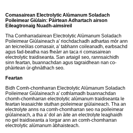
Comasairean Electrolytic Alùmanum Soladach
Poileimear Giùlain: Pàirtean Adhartach airson
Eileagtronaig Nuadh-aimsireil
Tha Comharradairean Electrolytic Alùmanum Soladach
Poileimear Giùlaineach a’ riochdachadh adhartas mòr ann
an teicneòlas comasair, a’ tabhann coileanadh, earbsachd
agus fad-beatha nas fheàrr an taca ri comasairean
electrolytic traidiseanta. San artaigil seo, rannsaichidh
sinn feartan, buannachdan agus tagraidhean nan co-
phàirtean ùr-ghnàthach seo.
Feartan
Bidh Comh-chomharran Electrolytic Alùmanum Soladach
Poileimear Giùlaineach a’ cothlamadh buannachdan
chomh-chomharran electrolytic alùmanum traidiseanta le
feartan leasaichte stuthan poileimear giùlaineach. Tha an
electrolyte anns na comh-chomharran seo na poileimear
giùlaineach, a tha a’ dol an àite an electrolyte leaghaidh
no gel traidiseanta a lorgar ann an comh-chomharran
electrolytic alùmanum àbhaisteach.