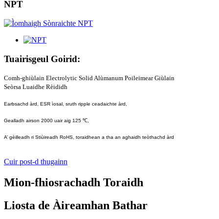
NPT
Tuairisgeul Goirid:
Comh-ghiùlain Electrolytic Solid Alùmanum Poileimear Giùlain
Seòrsa Luaidhe Rèididh
Earbsachd àrd, ESR ìosal, sruth ripple ceadaichte àrd,
Gealladh airson 2000 uair aig 125 ℃,
A’ gèilleadh ri Stiùireadh RoHS, toraidhean a tha an aghaidh teòthachd àrd
Cuir post-d thugainn
Mion-fhiosrachadh Toraidh
Liosta de Àireamhan Bathar