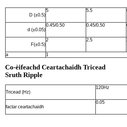
5
5.5
D (±0.5)
0.45/0.50
0.45/0.50
d (±0.05)
2
2.5
F(±0.5)
a
1
Co-èifeachd Ceartachaidh Tricead
Sruth Ripple
120Hz
Tricead (Hz)
0.05
factar ceartachaidh