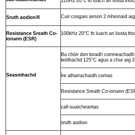
120Hz 20℃ fo luach an liosta tho
Cuir cosgais airson 2 mhionaid aig
Sruth aodion※
Resistance Sreath Co-
100kHz 20°C fo luach an liosta th
ionann (ESR)
Bu chòir don toradh coinneachadh r
teòthachd 125°C agus a chur aig 2
Seasmhachd
Ìre atharrachaidh comas
Resistance Sreath Co-ionann (ES
call-suaicheantas
sruth aodion