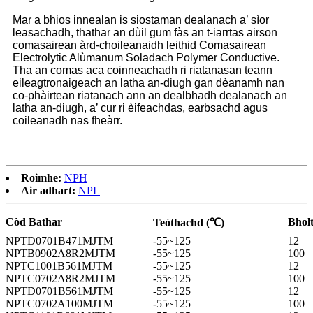
Mar a bhios innealan is siostaman dealanach a’ sìor
leasachadh, thathar an dùil gum fàs an t-iarrtas airson
comasairean àrd-choileanaidh leithid Comasairean
Electrolytic Alùmanum Soladach Polymer Conductive.
Tha an comas aca coinneachadh ri riatanasan teann
eileagtronaigeach an latha an-diugh gan dèanamh nan
co-phàirtean riatanach ann an dealbhadh dealanach an
latha an-diugh, a’ cur ri èifeachdas, earbsachd agus
coileanadh nas fheàrr.
Roimhe:
NPH
Air adhart:
NPL
Còd Bathar
Bholt
Teòthachd (℃)
NPTD0701B471MJTM
-55~125
12
NPTB0902A8R2MJTM
-55~125
100
NPTC1001B561MJTM
-55~125
12
NPTC0702A8R2MJTM
-55~125
100
NPTD0701B561MJTM
-55~125
12
NPTC0702A100MJTM
-55~125
100