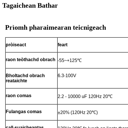
Tagaichean Bathar
Prìomh pharaimearan teicnigeach
pròiseact
feart
raon teòthachd obrach
-55~+125℃
Bholtachd obrach
6.3-100V
reataichte
raon comas
2.2 - 10000 uF 120Hz 20℃
Fulangas comas
±20% (120Hz 20℃)
call-suaicheantas