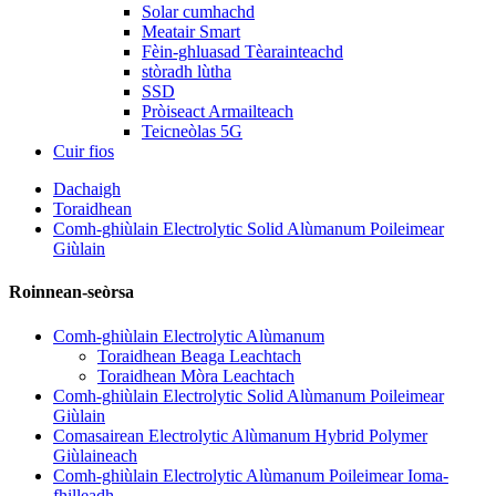
Solar cumhachd
Meatair Smart
Fèin-ghluasad Tèarainteachd
stòradh lùtha
SSD
Pròiseact Armailteach
Teicneòlas 5G
Cuir fios
Dachaigh
Toraidhean
Comh-ghiùlain Electrolytic Solid Alùmanum Poileimear
Giùlain
Roinnean-seòrsa
Comh-ghiùlain Electrolytic Alùmanum
Toraidhean Beaga Leachtach
Toraidhean Mòra Leachtach
Comh-ghiùlain Electrolytic Solid Alùmanum Poileimear
Giùlain
Comasairean Electrolytic Alùmanum Hybrid Polymer
Giùlaineach
Comh-ghiùlain Electrolytic Alùmanum Poileimear Ioma-
fhilleadh