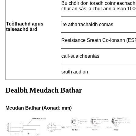
Bu chòir don toradh coinneachad
chur an sàs, a chur ann airson 1000
Teòthachd agus
Ìre atharrachaidh comas
taiseachd àrd
Resistance Sreath Co-ionann (ES
call-suaicheantas
sruth aodion
Dealbh Meudach Bathar
Meudan Bathar (Aonad: mm)