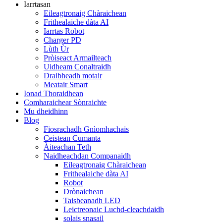
Iarrtasan
Eileagtronaig Chàraichean
Frithealaiche dàta AI
Iarrtas Robot
Charger PD
Lùth Ùr
Pròiseact Armailteach
Uidheam Conaltraidh
Draibheadh ​​​​​​motair
Meatair Smart
Ionad Thoraidhean
Comharaichear Sònraichte
Mu dheidhinn
Blog
Fiosrachadh Gnìomhachais
Ceistean Cumanta
Àiteachan Teth
Naidheachdan Companaidh
Eileagtronaig Chàraichean
Frithealaiche dàta AI
Robot
Drònaichean
Taisbeanadh LED
Leictreonaic Luchd-cleachdaidh
solais snasail