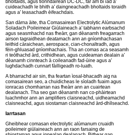
bholtaids, agus tionndairean DC-DC, far am bi iad a’
cuideachadh le bhith a’ daingneachadh bholtaids toraidh
agus a’ leasachadh èifeachdais.
San dàrna àite, tha Comasairean Electrolytic Alùmanum
Soladach Poileimear Giùlaineach a’ tabhann earbsachd
agus seasmhachd nas fheàrr, gan dèanamh freagarrach
airson tagraidhean deatamach ann an gnìomhachasan
leithid càraichean, aerospace, cian-chonaltradh, agus
fèin-ghluasad gnìomhachais. Tha an comas aca seasamh
ri teòthachd àrd, crithidhean, agus cuideaman dealain a’
dèanamh cinnteach à coileanadh fad-ùine agus a’
lughdachadh cunnart fàilligeadh ro-luath.
A bharrachd air sin, tha feartan ìosal-bhacadh aig na
comasairean seo, a chuidicheas le sìoladh fuaim agus
ionracas chomharran nas fheàrr ann an cuairtean
dealanach. Tha seo gan dèanamh nan co-phàirtean
luachmhor ann an amplifiers claisneachd, uidheamachd
claisneachd, agus siostaman claisneachd àrd-dhìlseachd.
Iarrtasan
Gheibhear comasan electrolytic alùmanum cruaidh
poileimeir giùlaineach ann an raon farsaing de
shiostaman agus innealan dealanach. Bithear gan