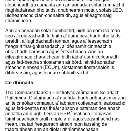
cleachdadh gu cumanta ann an aonadan solar cumhachd,
riaghladairean bholtaids, draibhearan motair, solais LED,
uidheamachd cian-chonaltraidh, agus eileagtronaig
chàraichean.
Ann an aonadan solar cumhachd, bidh na comasairean
seo a’ cuideachadh le bhith a’ daingneachadh bholtaids
toraidh, a’ lughdachadh tonnan, agus a’ leasachadh
freagairt thar-ghluasadach, a’ dèanamh cinnteach à
obrachadh earbsach agus èifeachdach. Ann an
eileagtronaig chàraichean, bidh iad a’ cur ri coileanadh
agus fad-beatha shiostaman air bòrd, leithid aonadan
smachd einnsean (ECUn), siostaman fiosrachaidh is
dibhearsain, agus feartan sàbhailteachd.
Co-dhùnadh
Tha Comharradairean Electrolytic Alùmanum Soladach
Poileimear Giùlaineach a’ riochdachadh adhartas mòr ann
an teicneòlas comasair, a’ tabhann coileanadh, earbsachd
agus fad-beatha nas fheàrr airson siostaman dealanach
an latha an-diugh. Leis an ESR ìosal aca, comasan
làimhseachaidh sruth ripple àrd, agus seasmhachd nas
fheàrr, tha iad freagarrach airson raon farsaing de
thagraidhean ann an diofar ghnìomhachasan.