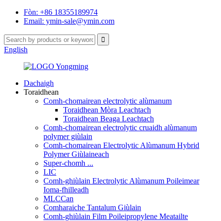
Fòn: +86 18355189974
Email: ymin-sale@ymin.com
English
Dachaigh
Toraidhean
Comh-chomairean electrolytic alùmanum
Toraidhean Mòra Leachtach
Toraidhean Beaga Leachtach
Comh-chomairean electrolytic cruaidh alùmanum
polymer giùlain
Comh-chomairean Electrolytic Alùmanum Hybrid
Polymer Giùlaineach
Super-chomh ...
LIC
Comh-ghiùlain Electrolytic Alùmanum Poileimear
Ioma-fhilleadh
MLCCan
Comharaiche Tantalum Giùlain
Comh-ghiùlain Film Poileipropylene Meatailte