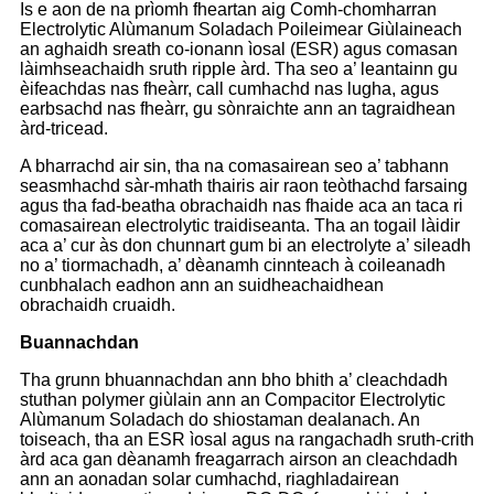
Is e aon de na prìomh fheartan aig Comh-chomharran
Electrolytic Alùmanum Soladach Poileimear Giùlaineach
an aghaidh sreath co-ionann ìosal (ESR) agus comasan
làimhseachaidh sruth ripple àrd. Tha seo a’ leantainn gu
èifeachdas nas fheàrr, call cumhachd nas lugha, agus
earbsachd nas fheàrr, gu sònraichte ann an tagraidhean
àrd-tricead.
A bharrachd air sin, tha na comasairean seo a’ tabhann
seasmhachd sàr-mhath thairis air raon teòthachd farsaing
agus tha fad-beatha obrachaidh nas fhaide aca an taca ri
comasairean electrolytic traidiseanta. Tha an togail làidir
aca a’ cur às don chunnart gum bi an electrolyte a’ sileadh
no a’ tiormachadh, a’ dèanamh cinnteach à coileanadh
cunbhalach eadhon ann an suidheachaidhean
obrachaidh cruaidh.
Buannachdan
Tha grunn bhuannachdan ann bho bhith a’ cleachdadh
stuthan polymer giùlain ann an Compacitor Electrolytic
Alùmanum Soladach do shiostaman dealanach. An
toiseach, tha an ESR ìosal agus na rangachadh sruth-crith
àrd aca gan dèanamh freagarrach airson an cleachdadh
ann an aonadan solar cumhachd, riaghladairean