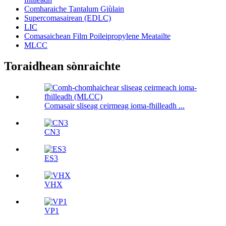
Comharaiche Tantalum Giùlain
Supercomasairean (EDLC)
LIC
Comasaichean Film Poileipropylene Meatailte
MLCC
Toraidhean sònraichte
Comasair sliseag ceirmeag ioma-fhilleadh ...
CN3
ES3
VHX
VP1