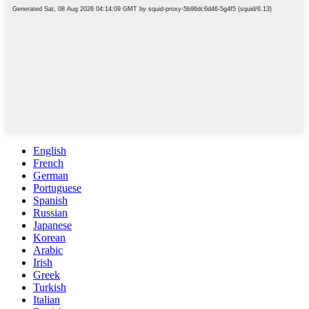
English
French
German
Portuguese
Spanish
Russian
Japanese
Korean
Arabic
Irish
Greek
Turkish
Italian