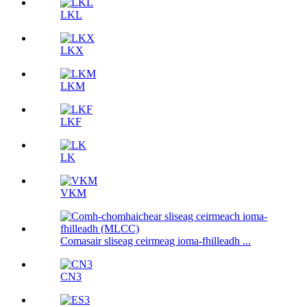
LKL
LKX
LKM
LKF
LK
VKM
Comasair sliseag ceirmeag ioma-fhilleadh ...
CN3