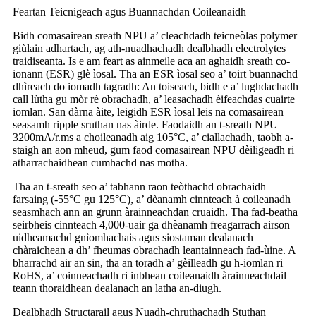
Feartan Teicnigeach agus Buannachdan Coileanaidh
Bidh comasairean sreath NPU a’ cleachdadh teicneòlas polymer
giùlain adhartach, ag ath-nuadhachadh dealbhadh electrolytes
traidiseanta. Is e am feart as ainmeile aca an aghaidh sreath co-
ionann (ESR) glè ìosal. Tha an ESR ìosal seo a’ toirt buannachd
dhìreach do iomadh tagradh: An toiseach, bidh e a’ lughdachadh
call lùtha gu mòr rè obrachadh, a’ leasachadh èifeachdas cuairte
iomlan. San dàrna àite, leigidh ESR ìosal leis na comasairean
seasamh ripple sruthan nas àirde. Faodaidh an t-sreath NPU
3200mA/r.ms a choileanadh aig 105°C, a’ ciallachadh, taobh a-
staigh an aon mheud, gum faod comasairean NPU dèiligeadh ri
atharrachaidhean cumhachd nas motha.
Tha an t-sreath seo a’ tabhann raon teòthachd obrachaidh
farsaing (-55°C gu 125°C), a’ dèanamh cinnteach à coileanadh
seasmhach ann an grunn àrainneachdan cruaidh. Tha fad-beatha
seirbheis cinnteach 4,000-uair ga dhèanamh freagarrach airson
uidheamachd gnìomhachais agus siostaman dealanach
chàraichean a dh’ fheumas obrachadh leantainneach fad-ùine. A
bharrachd air an sin, tha an toradh a’ gèilleadh gu h-iomlan ri
RoHS, a’ coinneachadh ri inbhean coileanaidh àrainneachdail
teann thoraidhean dealanach an latha an-diugh.
Dealbhadh Structarail agus Nuadh-chruthachadh Stuthan