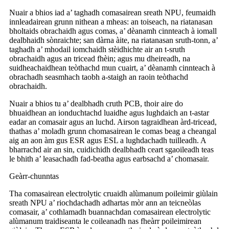
Nuair a bhios iad a’ taghadh comasairean sreath NPU, feumaidh
innleadairean grunn nithean a mheas: an toiseach, na riatanasan
bholtaids obrachaidh agus comas, a’ dèanamh cinnteach à iomall
dealbhaidh sònraichte; san dàrna àite, na riatanasan sruth-tonn, a’
taghadh a’ mhodail iomchaidh stèidhichte air an t-sruth
obrachaidh agus an tricead fhèin; agus mu dheireadh, na
suidheachaidhean teòthachd mun cuairt, a’ dèanamh cinnteach à
obrachadh seasmhach taobh a-staigh an raoin teòthachd
obrachaidh.
Nuair a bhios tu a’ dealbhadh cruth PCB, thoir aire do
bhuaidhean an ionduchtachd luaidhe agus lughdaich an t-astar
eadar an comasair agus an luchd. Airson tagraidhean àrd-tricead,
thathas a’ moladh grunn chomasairean le comas beag a cheangal
aig an aon àm gus ESR agus ESL a lughdachadh tuilleadh. A
bharrachd air an sin, cuidichidh dealbhadh ceart sgaoileadh teas
le bhith a’ leasachadh fad-beatha agus earbsachd a’ chomasair.
Geàrr-chunntas
Tha comasairean electrolytic cruaidh alùmanum poileimir giùlain
sreath NPU a’ riochdachadh adhartas mòr ann an teicneòlas
comasair, a’ cothlamadh buannachdan comasairean electrolytic
alùmanum traidiseanta le coileanadh nas fheàrr poileimirean