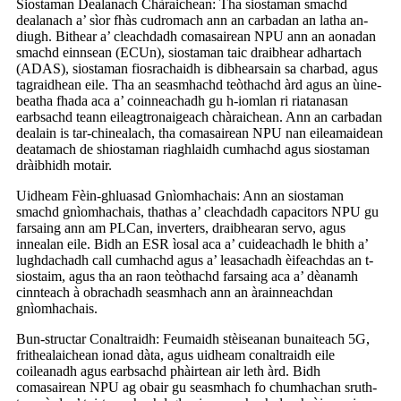
Siostaman Dealanach Chàraichean: Tha siostaman smachd
dealanach a’ sìor fhàs cudromach ann an carbadan an latha an-
diugh. Bithear a’ cleachdadh comasairean NPU ann an aonadan
smachd einnsean (ECUn), siostaman taic draibhear adhartach
(ADAS), siostaman fiosrachaidh is dibhearsain sa charbad, agus
tagraidhean eile. Tha an seasmhachd teòthachd àrd agus an ùine-
beatha fhada aca a’ coinneachadh gu h-iomlan ri riatanasan
earbsachd teann eileagtronaigeach chàraichean. Ann an carbadan
dealain is tar-chinealach, tha comasairean NPU nan eileamaidean
deatamach de shiostaman riaghlaidh cumhachd agus siostaman
dràibhidh motair.
Uidheam Fèin-ghluasad Gnìomhachais: Ann an siostaman
smachd gnìomhachais, thathas a’ cleachdadh capacitors NPU gu
farsaing ann am PLCan, inverters, draibhearan servo, agus
innealan eile. Bidh an ESR ìosal aca a’ cuideachadh le bhith a’
lughdachadh call cumhachd agus a’ leasachadh èifeachdas an t-
siostaim, agus tha an raon teòthachd farsaing aca a’ dèanamh
cinnteach à obrachadh seasmhach ann an àrainneachdan
gnìomhachais.
Bun-structar Conaltraidh: Feumaidh stèiseanan bunaiteach 5G,
frithealaichean ionad dàta, agus uidheam conaltraidh eile
coileanadh agus earbsachd phàirtean air leth àrd. Bidh
comasairean NPU ag obair gu seasmhach fo chumhachan sruth-