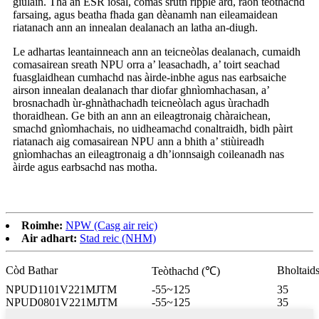
giùlain. Tha an ESR ìosal, comas sruth ripple àrd, raon teòthachd
farsaing, agus beatha fhada gan dèanamh nan eileamaidean
riatanach ann an innealan dealanach an latha an-diugh.
Le adhartas leantainneach ann an teicneòlas dealanach, cumaidh
comasairean sreath NPU orra a’ leasachadh, a’ toirt seachad
fuasglaidhean cumhachd nas àirde-inbhe agus nas earbsaiche
airson innealan dealanach thar diofar ghnìomhachasan, a’
brosnachadh ùr-ghnàthachadh teicneòlach agus ùrachadh
thoraidhean. Ge bith an ann an eileagtronaig chàraichean,
smachd gnìomhachais, no uidheamachd conaltraidh, bidh pàirt
riatanach aig comasairean NPU ann a bhith a’ stiùireadh
gnìomhachas an eileagtronaig a dh’ionnsaigh coileanadh nas
àirde agus earbsachd nas motha.
Roimhe:
NPW (Casg air reic)
Air adhart:
Stad reic (NHM)
Còd Bathar
Bholtaid
Teòthachd (℃)
NPUD1101V221MJTM
-55~125
35
NPUD0801V221MJTM
-55~125
35