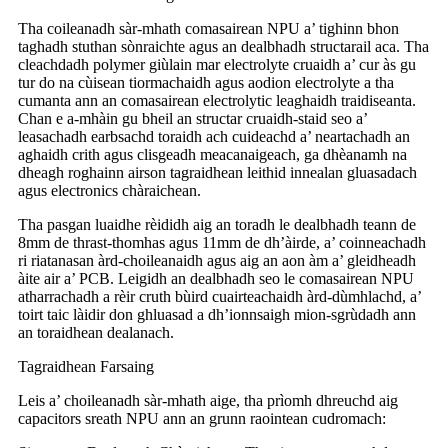
Tha coileanadh sàr-mhath comasairean NPU a’ tighinn bhon
taghadh stuthan sònraichte agus an dealbhadh structarail aca. Tha
cleachdadh polymer giùlain mar electrolyte cruaidh a’ cur às gu
tur do na cùisean tiormachaidh agus aodion electrolyte a tha
cumanta ann an comasairean electrolytic leaghaidh traidiseanta.
Chan e a-mhàin gu bheil an structar cruaidh-staid seo a’
leasachadh earbsachd toraidh ach cuideachd a’ neartachadh an
aghaidh crith agus clisgeadh meacanaigeach, ga dhèanamh na
dheagh roghainn airson tagraidhean leithid innealan gluasadach
agus electronics chàraichean.
Tha pasgan luaidhe rèididh aig an toradh le dealbhadh teann de
8mm de thrast-thomhas agus 11mm de dh’àirde, a’ coinneachadh
ri riatanasan àrd-choileanaidh agus aig an aon àm a’ gleidheadh ​​
àite air a’ PCB. Leigidh an dealbhadh seo le comasairean NPU
atharrachadh a rèir cruth bùird cuairteachaidh àrd-dùmhlachd, a’
toirt taic làidir don ghluasad a dh’ionnsaigh mion-sgrùdadh ann
an toraidhean dealanach.
Tagraidhean Farsaing
Leis a’ choileanadh sàr-mhath aige, tha prìomh dhreuchd aig
capacitors sreath NPU ann an grunn raointean cudromach: