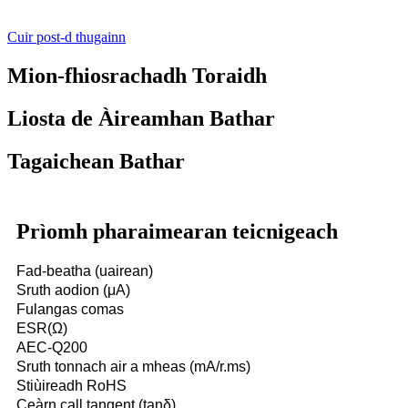
Cuir post-d thugainn
Mion-fhiosrachadh Toraidh
Liosta de Àireamhan Bathar
Tagaichean Bathar
Prìomh pharaimearan teicnigeach
Fad-beatha (uairean)
Sruth aodion (μA)
Fulangas comas
ESR(Ω)
AEC-Q200
Sruth tonnach air a mheas (mA/r.ms)
Stiùireadh RoHS
Ceàrn call tangent (tanδ)