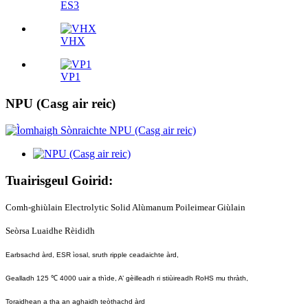
ES3
VHX
VP1
NPU (Casg air reic)
Tuairisgeul Goirid:
Comh-ghiùlain Electrolytic Solid Alùmanum Poileimear Giùlain
Seòrsa Luaidhe Rèididh
Earbsachd àrd, ESR ìosal, sruth ripple ceadaichte àrd,
Gealladh 125 ℃ 4000 uair a thìde, A’ gèilleadh ri stiùireadh RoHS mu thràth,
Toraidhean a tha an aghaidh teòthachd àrd