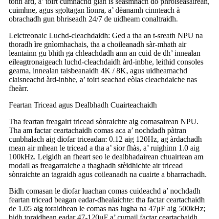
tonn àrd, a’ toirt cumhachd glan is seasmhach do phròiseasairean,
cuimhne, agus sgoltagan lìonra, a’ dèanamh cinnteach à
obrachadh gun bhriseadh 24/7 de uidheam conaltraidh.
Leictreonaic Luchd-cleachdaidh: Ged a tha an t-sreath NPU na
thoradh ìre gnìomhachais, tha a choileanadh sàr-mhath air
leantainn gu bhith ga chleachdadh ann an cuid de dh’ innealan
eileagtronaigeach luchd-cleachdaidh àrd-inbhe, leithid consoles
geama, innealan taisbeanaidh 4K / 8K, agus uidheamachd
claisneachd àrd-inbhe, a’ toirt seachad eòlas cleachdaiche nas
fheàrr.
Feartan Tricead agus Dealbhadh Cuairteachaidh
Tha feartan freagairt tricead sònraichte aig comasairean NPU.
Tha am factar ceartachaidh comas aca a’ nochdadh pàtran
cunbhalach aig diofar triceadan: 0.12 aig 120Hz, ag àrdachadh
mean air mhean le tricead a tha a’ sìor fhàs, a’ ruighinn 1.0 aig
100kHz. Leigidh an fheart seo le dealbhadairean chuairtean am
modail as freagarraiche a thaghadh stèidhichte air tricead
sònraichte an tagraidh agus coileanadh na cuairte a bharrachadh.
Bidh comasan le diofar luachan comas cuideachd a’ nochdadh
feartan tricead beagan eadar-dhealaichte: tha factar ceartachaidh
de 1.05 aig toraidhean le comas nas lugha na 47μF aig 500kHz;
bidh toraidhean eadar 47-120μF a’ cumail factar ceartachaidh