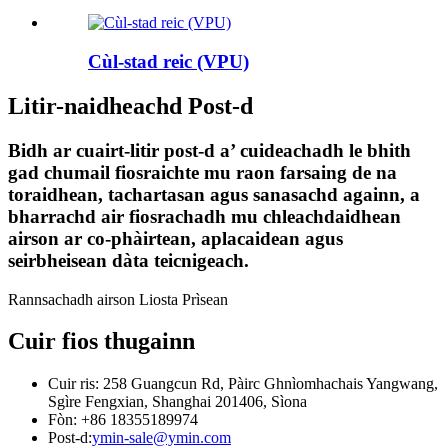
Cùl-stad reic (VPU)
Litir-naidheachd Post-d
Bidh ar cuairt-litir post-d a’ cuideachadh le bhith
gad chumail fiosraichte mu raon farsaing de na
toraidhean, tachartasan agus sanasachd againn, a
bharrachd air fiosrachadh mu chleachdaidhean
airson ar co-phàirtean, aplacaidean agus
seirbheisean dàta teicnigeach.
Rannsachadh airson Liosta Prìsean
Cuir fios thugainn
Cuir ris: 258 Guangcun Rd, Pàirc Ghnìomhachais Yangwang,
Sgìre Fengxian, Shanghai 201406, Sìona
Fòn: +86 18355189974
Post-d:
ymin-sale@ymin.com