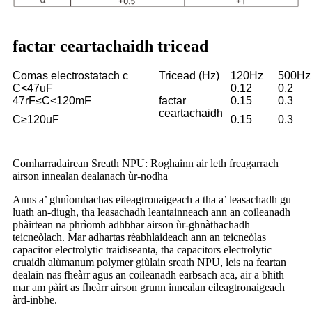
factar ceartachaidh tricead
Comas electrostatach c
Tricead (Hz)
120Hz
500Hz
C<47uF
0.12
0.2
47rF≤C<120mF
factar
0.15
0.3
ceartachaidh
C≥120uF
0.15
0.3
Comharradairean Sreath NPU: Roghainn air leth freagarrach
airson innealan dealanach ùr-nodha
Anns a’ ghnìomhachas eileagtronaigeach a tha a’ leasachadh gu
luath an-diugh, tha leasachadh leantainneach ann an coileanadh
phàirtean na phrìomh adhbhar airson ùr-ghnàthachadh
teicneòlach. Mar adhartas rèabhlaideach ann an teicneòlas
capacitor electrolytic traidiseanta, tha capacitors electrolytic
cruaidh alùmanum polymer giùlain sreath NPU, leis na feartan
dealain nas fheàrr agus an coileanadh earbsach aca, air a bhith
mar am pàirt as fheàrr airson grunn innealan eileagtronaigeach
àrd-inbhe.