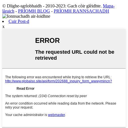
© Dlighe-sgrìobhaidh - 2010-2023: Gach còir glèidhte.
Mapa-
làraich
-
PRÌOMH BLOG
-
PRÌOMH RANNSACHADH
Cuir Post-d
x