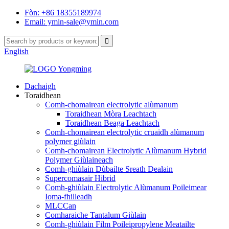
Fòn: +86 18355189974
Email: ymin-sale@ymin.com
English
Dachaigh
Toraidhean
Comh-chomairean electrolytic alùmanum
Toraidhean Mòra Leachtach
Toraidhean Beaga Leachtach
Comh-chomairean electrolytic cruaidh alùmanum
polymer giùlain
Comh-chomairean Electrolytic Alùmanum Hybrid
Polymer Giùlaineach
Comh-ghiùlain Dùbailte Sreath Dealain
Supercomasair Hibrid
Comh-ghiùlain Electrolytic Alùmanum Poileimear
Ioma-fhilleadh
MLCCan
Comharaiche Tantalum Giùlain
Comh-ghiùlain Film Poileipropylene Meatailte