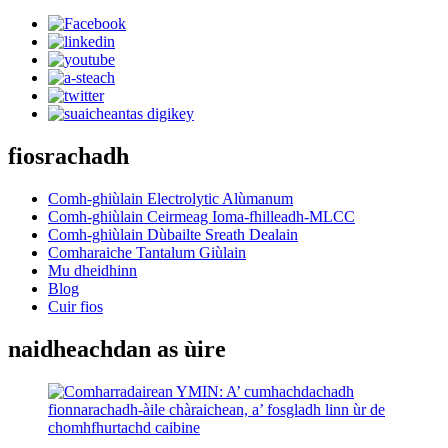
fiosrachadh
Comh-ghiùlain Electrolytic Alùmanum
Comh-ghiùlain Ceirmeag Ioma-fhilleadh-MLCC
Comh-ghiùlain Dùbailte Sreath Dealain
Comharaiche Tantalum Giùlain
Mu dheidhinn
Blog
Cuir fios
naidheachdan as ùire