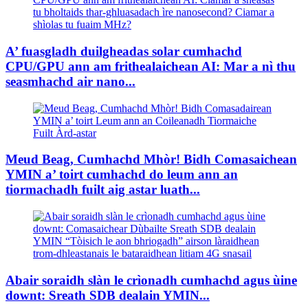
A’ fuasgladh duilgheadas solar cumhachd
CPU/GPU ann am frithealaichean AI: Mar a nì thu
seasmhachd air nano...
Meud Beag, Cumhachd Mhòr! Bidh Comasaichean
YMIN a’ toirt cumhachd do leum ann an
tiormachadh fuilt aig astar luath...
Abair soraidh slàn le crìonadh cumhachd agus ùine
downt: Sreath SDB dealain YMIN...