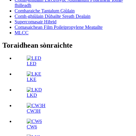
fhilleadh
Comharaiche Tantalum Giùlain
Comh-ghiùlain Dùbailte Sreath Dealain
Supercomasair Hibrid
Comasaichean Film Poileipropylene Meatailte
MLCC
Toraidhean sònraichte
LED
LKE
LKD
CW3H
CW6