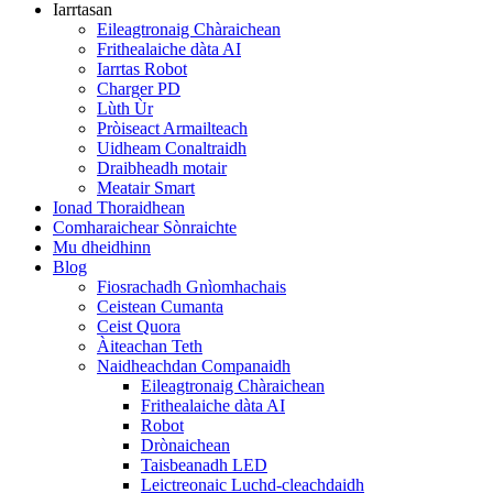
Iarrtasan
Eileagtronaig Chàraichean
Frithealaiche dàta AI
Iarrtas Robot
Charger PD
Lùth Ùr
Pròiseact Armailteach
Uidheam Conaltraidh
Draibheadh ​​​​​​motair
Meatair Smart
Ionad Thoraidhean
Comharaichear Sònraichte
Mu dheidhinn
Blog
Fiosrachadh Gnìomhachais
Ceistean Cumanta
Ceist Quora
Àiteachan Teth
Naidheachdan Companaidh
Eileagtronaig Chàraichean
Frithealaiche dàta AI
Robot
Drònaichean
Taisbeanadh LED
Leictreonaic Luchd-cleachdaidh