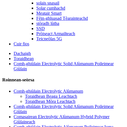
solais snasail
Solar cumhachd
Meatair Smart
Fèin-ghluasad Tèarainteachd
stòradh lùtha
SSD
Pròiseact Armailteach
Teicneòlas 5G
Cuir fios
Dachaigh
Toraidhean
Comh-ghiùlain Electrolytic Solid Alùmanum Poileimear
Giùlain
Roinnean-seòrsa
Comh-ghiùlain Electrolytic Alùmanum
Toraidhean Beaga Leachtach
Toraidhean Mòra Leachtach
Comh-ghiùlain Electrolytic Solid Alùmanum Poileimear
Giùlain
Comasairean Electrolytic Alùmanum Hybrid Polymer
Giùlaineach
Comh-ghiùlain Electrolytic Alùmanum Poileimear Ioma-