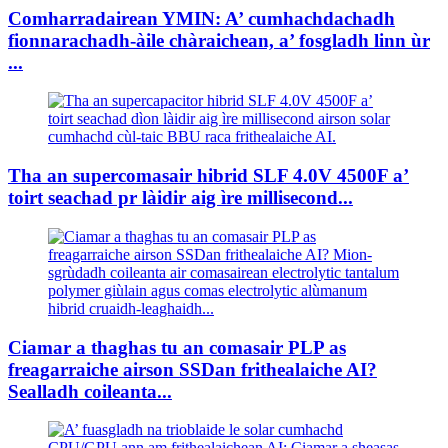
Comharradairean YMIN: A’ cumhachdachadh
fionnarachadh-àile chàraichean, a’ fosgladh linn ùr
...
Tha an supercomasair hibrid SLF 4.0V 4500F a’
toirt seachad pr làidir aig ìre millisecond...
Ciamar a thaghas tu an comasair PLP as
freagarraiche airson SSDan frithealaiche AI?
Sealladh coileanta...