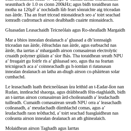
seasmhach de 1.0 os cionn 200kHz; agus bidh toraidhean nas
motha na 120μF a’ nochdadh lùb feart sònraichte aig triceadan
nas àirde. Tha an feart tricead mionaideach seo a’ toirt seachad
iomradh cudromach airson dealbhadh cuairte mionaideach.
Gluasadan Leasachaidh Teicneòlais agus Ro-shealladh Margaidh
Mar a bhios innealan dealanach a’ gluasad a dh’ionnsaigh
triceadan nas àirde, èifeachdas nas àirde, agus earbsachd nas
àirde, tha iarrtas a’ mhargaidh airson comasairean electrolytic
cruaidh polymer giùlain a’ sìor fhàs. Tha toraidhean sreath NPU
a’ freagairt gu foirfe ris a’ ghluasad seo, agus tha na feartan
teicnigeach aca a’ coinneachadh gu h-iomlan ri riatanasan
innealan dealanach an latha an-diugh airson co-phàirtean solar
cumhachd.
Le leasachadh luath theicneòlasan ùra leithid an t-Eadar-lìon nan
Rudan, inntleachd shaorga, agus dràibheadh ​​fèin-riaghlaidh, bidh
an t-iarrtas airson comasairean àrd-choileanaidh a’ leudachadh
tuilleadh. Cumaidh comasairean sreath NPU orra a’ leasachadh
coileanadh, a’ meudachadh dùmhlachd comas, agus a’
leudachadh raon teòthachd, a’ toirt seachad fuasglaidhean nas
coileanta airson innealan dealanach an ath ghinealaich.
Molaidhean airson Taghadh agus Iarrtas