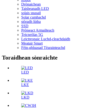
Drònaichean
Taisbeanadh LED
solais snasail
Solar cumhachd
stòradh lùtha
SSD
Pròiseact Armailteach
Teicneòlas 5G
Leictreonaic Luchd-cleachdaidh
Meatair Smart
Fèin-ghluasad Tèarainteachd
Toraidhean sònraichte
LED
LKE
LKD