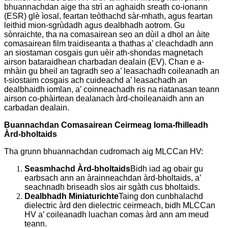
bhuannachdan aige tha strì an aghaidh sreath co-ionann
(ESR) glè ìosal, feartan teòthachd sàr-mhath, agus feartan
leithid mion-sgrùdadh agus dealbhadh aotrom. Gu
sònraichte, tha na comasairean seo an dùil a dhol an àite
comasairean film traidiseanta a thathas a’ cleachdadh ann
an siostaman cosgais gun uèir ath-shondas magnetach
airson bataraidhean charbadan dealain (EV). Chan e a-
mhàin gu bheil an tagradh seo a’ leasachadh coileanadh an
t-siostaim cosgais ach cuideachd a’ leasachadh an
dealbhaidh iomlan, a’ coinneachadh ris na riatanasan teann
airson co-phàirtean dealanach àrd-choileanaidh ann an
carbadan dealain.
Buannachdan Comasairean Ceirmeag Ioma-fhilleadh
Àrd-bholtaids
Tha grunn bhuannachdan cudromach aig MLCCan HV:
Seasmhachd Àrd-bholtaids
Bidh iad ag obair gu
earbsach ann an àrainneachdan àrd-bholtaids, a’
seachnadh briseadh sìos air sgàth cus bholtaids.
Dealbhadh Miniaturichte
Taing don cunbhalachd
dielectric àrd den dielectric ceirmeach, bidh MLCCan
HV a’ coileanadh luachan comas àrd ann am meud
teann.