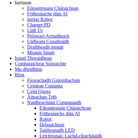
Iarrtasan
Eileagtronaig Chàraichean
Frithealaiche dàta AI
Iarrtas Robot
Charger PD
Lùth Ùr
Pròiseact Armailteach
Uidheam Conaltraidh
Draibheadh ​​​​​​motair
Meatair Smart
Ionad Thoraidhean
Comharaichear Sònraichte
Mu dheidhinn
Blog
Fiosrachadh Gnìomhachais
Ceistean Cumanta
Ceist Quora
Àiteachan Teth
Naidheachdan Companaidh
Eileagtronaig Chàraichean
Frithealaiche dàta AI
Robot
Drònaichean
Taisbeanadh LED
Leictreonaic Luchd-cleachdaidh