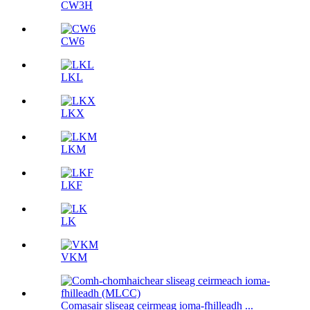
CW3H
CW6
LKL
LKX
LKM
LKF
LK
VKM
Comasair sliseag ceirmeag ioma-fhilleadh ...