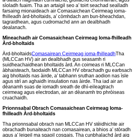
sìoladh fuaim. Tha an artaigil seo a’ toirt seachad sealladh
farsaing mionaideach air Comasaichean Ceirmeag ioma-
fhilleadh àrd-bholtaids, a’ còmhdach am bun-bheachdan,
tagraidhean, agus cudromachd ann an dealbhadh
dealanach.
Mìneachadh air Comasaichean Ceirmeag Ioma-fhilleadh
Àrd-bholtaids
Àrd-bholtaids
Comasairean Ceirmeag ioma-fhilleadh
Tha
(MLCCan HV) air an dealbhadh gus seasamh ri
suidheachaidhean bholtaids àrd. An coimeas ri MLCCan
àbhaisteach, faodaidh MLCCan HV obrachadh gu earbsach
aig bholtaids nas àirde, a’ tabhann sruthan aodion nas ìsle
agus strì an aghaidh insulation nas àirde. Tha iad air an
dèanamh suas de iomadh sreath de dhì-eileagtrach
ceirmeag agus electrodan, air an dèanamh tro phròiseas
cruachaidh.
Prionnsabal Obrach Comasaichean Ceirmeag Ioma-
fhilleadh Àrd-bholtaids
Tha prionnsabal obrach nan MLCCan HV stèidhichte air
obrachadh bunaiteach nan comasairean, a bhios a’ stòradh
agus a’ leigeil ma sgaoil cosgais. Tha cunbhalachd àrd aig