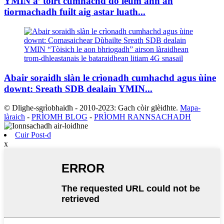
YMIN a’ toirt cumhachd do leum ann an
tiormachadh fuilt aig astar luath...
Abair soraidh slàn le crìonadh cumhachd agus ùine
downt: Sreath SDB dealain YMIN...
© Dlighe-sgrìobhaidh - 2010-2023: Gach còir glèidhte.
Mapa-
làraich
-
PRÌOMH BLOG
-
PRÌOMH RANNSACHADH
Cuir Post-d
x