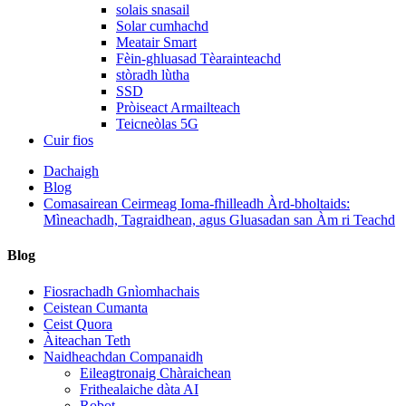
solais snasail
Solar cumhachd
Meatair Smart
Fèin-ghluasad Tèarainteachd
stòradh lùtha
SSD
Pròiseact Armailteach
Teicneòlas 5G
Cuir fios
Dachaigh
Blog
Comasairean Ceirmeag Ioma-fhilleadh Àrd-bholtaids:
Mìneachadh, Tagraidhean, agus Gluasadan san Àm ri Teachd
Blog
Fiosrachadh Gnìomhachais
Ceistean Cumanta
Ceist Quora
Àiteachan Teth
Naidheachdan Companaidh
Eileagtronaig Chàraichean
Frithealaiche dàta AI
Robot