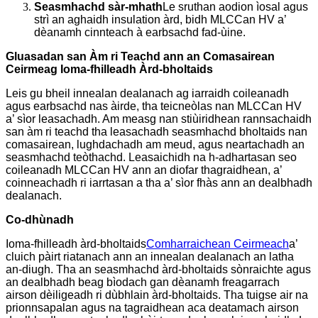
Seasmhachd sàr-mhath
Le sruthan aodion ìosal agus
strì an aghaidh insulation àrd, bidh MLCCan HV a’
dèanamh cinnteach à earbsachd fad-ùine.
Gluasadan san Àm ri Teachd ann an Comasairean
Ceirmeag Ioma-fhilleadh Àrd-bholtaids
Leis gu bheil innealan dealanach ag iarraidh coileanadh
agus earbsachd nas àirde, tha teicneòlas nan MLCCan HV
a’ sìor leasachadh. Am measg nan stiùiridhean rannsachaidh
san àm ri teachd tha leasachadh seasmhachd bholtaids nan
comasairean, lughdachadh am meud, agus neartachadh an
seasmhachd teòthachd. Leasaichidh na h-adhartasan seo
coileanadh MLCCan HV ann an diofar thagraidhean, a’
coinneachadh ri iarrtasan a tha a’ sìor fhàs ann an dealbhadh
dealanach.
Co-dhùnadh
Ioma-fhilleadh àrd-bholtaids
Comharraichean Ceirmeach
a’
cluich pàirt riatanach ann an innealan dealanach an latha
an-diugh. Tha an seasmhachd àrd-bholtaids sònraichte agus
an dealbhadh beag bìodach gan dèanamh freagarrach
airson dèiligeadh ri dùbhlain àrd-bholtaids. Tha tuigse air na
prionnsapalan agus na tagraidhean aca deatamach airson