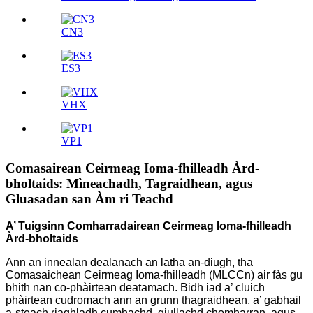
CN3
ES3
VHX
VP1
Comasairean Ceirmeag Ioma-fhilleadh Àrd-
bholtaids: Mìneachadh, Tagraidhean, agus
Gluasadan san Àm ri Teachd
A’ Tuigsinn Comharradairean Ceirmeag Ioma-fhilleadh
Àrd-bholtaids
Ann an innealan dealanach an latha an-diugh, tha
Comasaichean Ceirmeag Ioma-fhilleadh (MLCCn) air fàs gu
bhith nan co-phàirtean deatamach. Bidh iad a’ cluich
phàirtean cudromach ann an grunn thagraidhean, a’ gabhail
a-steach riaghladh cumhachd, giullachd chomharran, agus