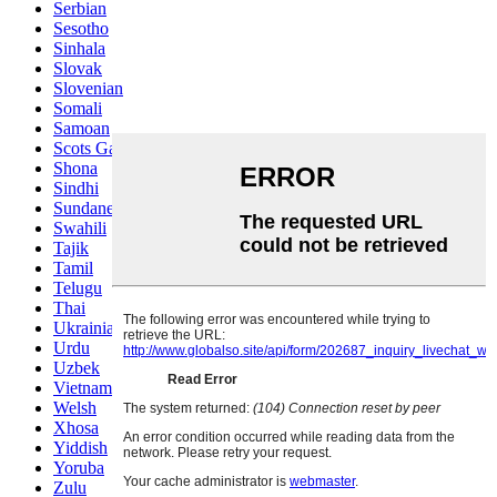
Serbian
Sesotho
Sinhala
Slovak
Slovenian
Somali
Samoan
Scots Gaelic
Shona
Sindhi
Sundanese
Swahili
Tajik
Tamil
Telugu
Thai
Ukrainian
Urdu
Uzbek
Vietnamese
Welsh
Xhosa
Yiddish
Yoruba
Zulu