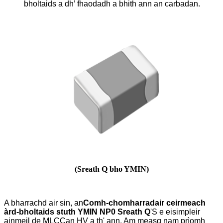
bholtaids a dh’ fhaodadh a bhith ann an carbadan.
(Sreath Q bho YMIN)
A bharrachd air sin, an
Comh-chomharradair ceirmeach
àrd-bholtaids stuth YMIN NP0 Sreath Q
'S e eisimpleir
ainmeil de MLCCan HV a th' ann. Am measg nam prìomh