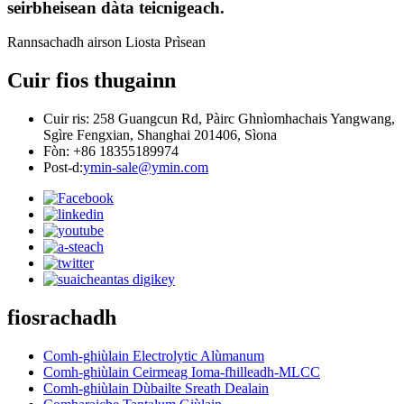
seirbheisean dàta teicnigeach.
Rannsachadh airson Liosta Prìsean
Cuir fios thugainn
Cuir ris: 258 Guangcun Rd, Pàirc Ghnìomhachais Yangwang,
Sgìre Fengxian, Shanghai 201406, Sìona
Fòn: +86 18355189974
Post-d:
ymin-sale@ymin.com
fiosrachadh
Comh-ghiùlain Electrolytic Alùmanum
Comh-ghiùlain Ceirmeag Ioma-fhilleadh-MLCC
Comh-ghiùlain Dùbailte Sreath Dealain