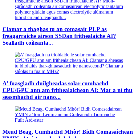
Ciamar a thaghas tu an comasair PLP as
freagarraiche airson SSDan frithealaiche AI?
Sealladh coileanta...
A’ fuasgladh duilgheadas solar cumhachd
CPU/GPU ann am frithealaichean AI: Mar a nì thu
seasmhachd air nano...
Meud Beag, Cumhachd Mhòr! Bidh Comasaichean