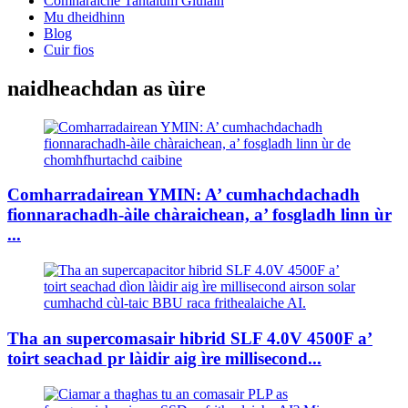
Comharaiche Tantalum Giùlain
Mu dheidhinn
Blog
Cuir fios
naidheachdan as ùire
Comharradairean YMIN: A’ cumhachdachadh
fionnarachadh-àile chàraichean, a’ fosgladh linn ùr
...
Tha an supercomasair hibrid SLF 4.0V 4500F a’
toirt seachad pr làidir aig ìre millisecond...