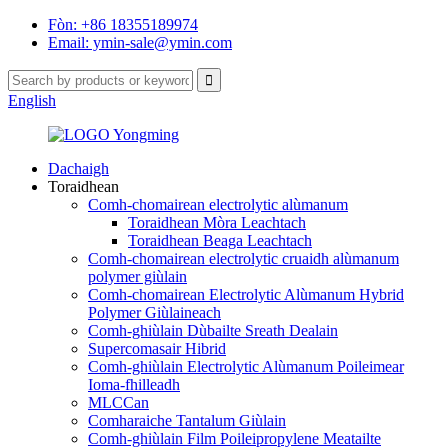
Fòn: +86 18355189974
Email: ymin-sale@ymin.com
English
Dachaigh
Toraidhean
Comh-chomairean electrolytic alùmanum
Toraidhean Mòra Leachtach
Toraidhean Beaga Leachtach
Comh-chomairean electrolytic cruaidh alùmanum
polymer giùlain
Comh-chomairean Electrolytic Alùmanum Hybrid
Polymer Giùlaineach
Comh-ghiùlain Dùbailte Sreath Dealain
Supercomasair Hibrid
Comh-ghiùlain Electrolytic Alùmanum Poileimear
Ioma-fhilleadh
MLCCan
Comharaiche Tantalum Giùlain
Comh-ghiùlain Film Poileipropylene Meatailte