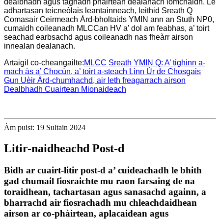
dealbhadh agus taghadh phàirtean dealanach iomchaidh. Le
adhartasan teicneòlais leantainneach, leithid Sreath Q
Comasair Ceirmeach Àrd-bholtaids YMIN ann an Stuth NP0,
cumaidh coileanadh MLCCan HV a’ dol am feabhas, a’ toirt
seachad earbsachd agus coileanadh nas fheàrr airson
innealan dealanach.
Artaigil co-cheangailte:
MLCC Sreath YMIN Q: A’ tighinn a-
mach às a’ Chocùn, a’ toirt a-steach Linn Ùr de Chosgais
Gun Uèir Àrd-chumhachd, air leth freagarrach airson
Dealbhadh Cuairtean Mionaideach
Àm puist: 19 Sultain 2024
Litir-naidheachd Post-d
Bidh ar cuairt-litir post-d a’ cuideachadh le bhith
gad chumail fiosraichte mu raon farsaing de na
toraidhean, tachartasan agus sanasachd againn, a
bharrachd air fiosrachadh mu chleachdaidhean
airson ar co-phàirtean, aplacaidean agus