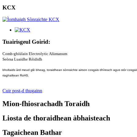
KCX
Tuairisgeul Goirid:
Comh-ghiùlain Electrolytic Alùmanum
Seòrsa Luaidhe Rèididh
bholtaids àrd meud glè bheag, toraidhean sònraichte airson cosgais dhìreach agus stòr cosgai
riaghailtean RoHS.
Cuir post-d thugainn
Mion-fhiosrachadh Toraidh
Liosta de thoraidhean àbhaisteach
Tagaichean Bathar