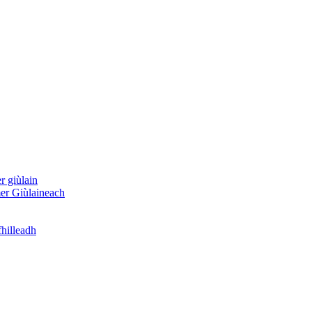
 giùlain
er Giùlaineach
hilleadh