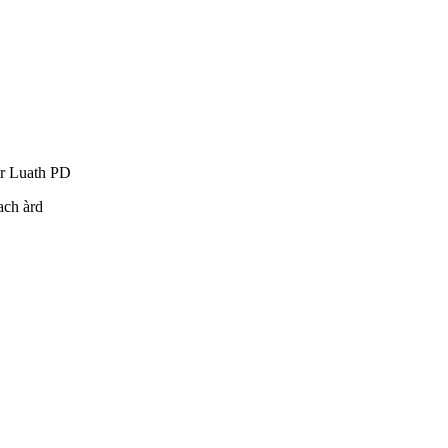
er Luath PD
ach àrd