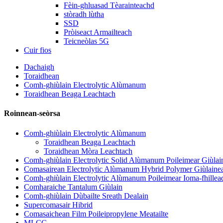
Fèin-ghluasad Tèarainteachd
stòradh lùtha
SSD
Pròiseact Armailteach
Teicneòlas 5G
Cuir fios
Dachaigh
Toraidhean
Comh-ghiùlain Electrolytic Alùmanum
Toraidhean Beaga Leachtach
Roinnean-seòrsa
Comh-ghiùlain Electrolytic Alùmanum
Toraidhean Beaga Leachtach
Toraidhean Mòra Leachtach
Comh-ghiùlain Electrolytic Solid Alùmanum Poileimear Giùlai
Comasairean Electrolytic Alùmanum Hybrid Polymer Giùlaine
Comh-ghiùlain Electrolytic Alùmanum Poileimear Ioma-fhillea
Comharaiche Tantalum Giùlain
Comh-ghiùlain Dùbailte Sreath Dealain
Supercomasair Hibrid
Comasaichean Film Poileipropylene Meatailte
MLCC