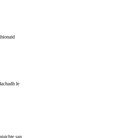
hionaid
dachadh le
ataichte san