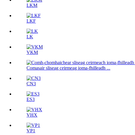
LKM
LKF
LK
VKM
Comasair sliseag ceirmeag ioma-fhilleadh ...
CN3
ES3
VHX
VP1