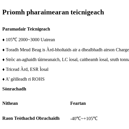
Prìomh pharaimearan teicnigeach
Paramadair Teicnigeach
♦ 105℃ 2000~3000 Uairean
♦ Toradh Meud Beag is Àrd-bholtaids air a dhealbhadh airson Charg
♦ Stròc an-aghaidh tàirneanaich, LC ìosal, caitheamh ìosal, sruth tonn
♦ Tricead Àrd, ESR Ìosal
♦ A’ gèilleadh ri ROHS
Sònrachadh
Nithean
Feartan
Raon Teòthachd Obrachaidh
-40℃~+105℃