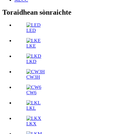
Toraidhean sònraichte
LED
LKE
LKD
CW3H
CW6
LKL
LKX