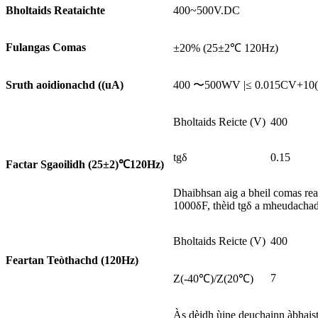
Bholtaids Reataichte
400~500V.DC
Fulangas Comas
±20% (25±2℃ 120Hz)
Sruth aoidionachd ((uA)
400 〜500WV |≤ 0.015CV+10(uA) 
Bholtaids Reicte (V)
400
tgδ
0.15
Factar Sgaoilidh (25±2)
℃
120Hz)
Dhaibhsan aig a bheil comas rea
1000δF, thèid tgδ a mheudachad
Bholtaids Reicte (V)
400
Feartan Teòthachd (120Hz)
7
Z(-40℃)/Z(20℃)
Às dèidh ùine deuchainn àbhaistea