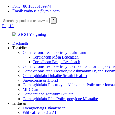
Fòn: +86 18355189974
Email: ymin-sale@ymin.com
English
Dachaigh
Toraidhean
Comh-chomairean electrolytic alùmanum
Toraidhean Mòra Leachtach
Toraidhean Beaga Leachtach
Comh-chomairean electrolytic cruaidh alùmanum polymer
Comh-chomairean Electrolytic Alùmanum Hybrid Polym
Comh-ghiùlain Dùbailte Sreath Dealain
Supercomasair Hibrid
Comh-ghiùlain Electrolytic Alùmanum Poileimear Ioma-f
MLCCan
Comharaiche Tantalum Giùlain
Comh-ghiùlain Film Poileipropylene Meatailte
Iarrtasan
Eileagtronaig Chàraichean
Frithealaiche dàta AI