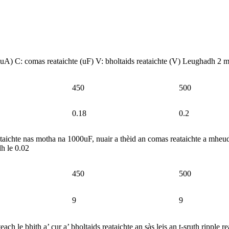
C: comas reataichte (uF) V: bholtaids reataichte (V) Leughadh 2 m
450
500
0.18
0.2
taichte nas motha na 1000uF, nuair a thèid an comas reataichte a mheu
h le 0.02
450
500
9
9
ch le bhith a’ cur a’ bholtaids reataichte an sàs leis an t-sruth ripple re