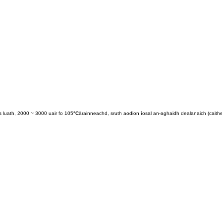
s luath, 2000 ~ 3000 uair fo 105
°C
àrainneachd, sruth aodion ìosal an-aghaidh dealanaich (caithe