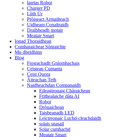
Iarrtas Robot
Charger PD
Lùth Ùr
Pròiseact Armailteach
Uidheam Conaltraidh
Draibheadh ​​​​​​motair
Meatair Smart
Ionad Thoraidhean
Comharaichear Sònraichte
Mu dheidhinn
Blog
Fiosrachadh Gnìomhachais
Ceistean Cumanta
Ceist Quora
Àiteachan Teth
Naidheachdan Companaidh
Eileagtronaig Chàraichean
Frithealaiche dàta AI
Robot
Drònaichean
Taisbeanadh LED
Leictreonaic Luchd-cleachdaidh
solais snasail
Solar cumhachd
Meatair Smart