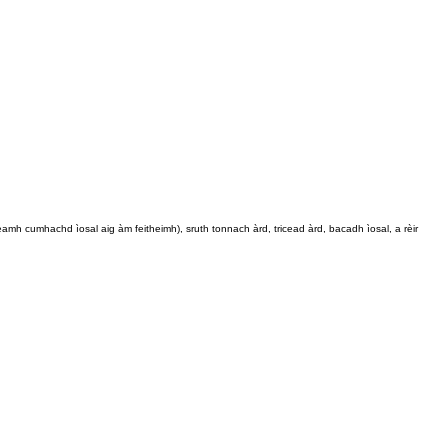
amh cumhachd ìosal aig àm feitheimh), sruth tonnach àrd, tricead àrd, bacadh ìosal, a rèir