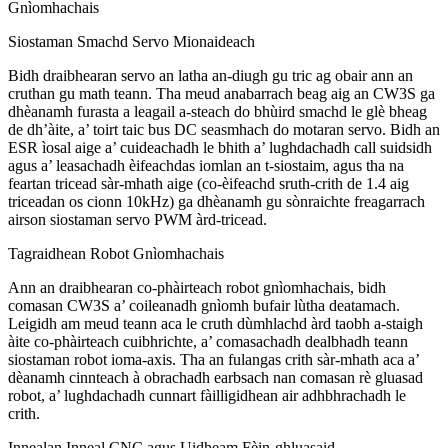
Gnìomhachais
Siostaman Smachd Servo Mionaideach
Bidh draibhearan servo an latha an-diugh gu tric ag obair ann an
cruthan gu math teann. Tha meud anabarrach beag aig an CW3S ga
dhèanamh furasta a leagail a-steach do bhùird smachd le glè bheag
de dh’àite, a’ toirt taic bus DC seasmhach do motaran servo. Bidh an
ESR ìosal aige a’ cuideachadh le bhith a’ lughdachadh call suidsidh
agus a’ leasachadh èifeachdas iomlan an t-siostaim, agus tha na
feartan tricead sàr-mhath aige (co-èifeachd sruth-crith de 1.4 aig
triceadan os cionn 10kHz) ga dhèanamh gu sònraichte freagarrach
airson siostaman servo PWM àrd-tricead.
Tagraidhean Robot Gnìomhachais
Ann an draibhearan co-phàirteach robot gnìomhachais, bidh
comasan CW3S a’ coileanadh gnìomh bufair lùtha deatamach.
Leigidh am meud teann aca le cruth dùmhlachd àrd taobh a-staigh
àite co-phàirteach cuibhrichte, a’ comasachadh dealbhadh teann
siostaman robot ioma-axis. Tha an fulangas crith sàr-mhath aca a’
dèanamh cinnteach à obrachadh earbsach nan comasan rè gluasad
robot, a’ lughdachadh cunnart fàilligidhean air adhbhrachadh le
crith.
Innealan Inneal CNC agus Uidheam Fèin-ghluasaid