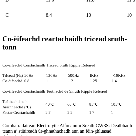
C
8.4
10
10
Co-èifeachd ceartachaidh tricead sruth-
tonn
Co-èifeachd Ceartachaidh Tricead Sruth Ripple Referred
Tricead (Hz)
50Hz
120Hz
500Hz
IKHz
>10KHz
Co-èifeachd
0.8
1
1.2
1.25
1.4
Co-èifeachd Ceartachaidh Teòthachd de Shruth Ripple Referred
Teòthachd na h-
40℃
60℃
85℃
105℃
Àrainneachd (℃)
Factar Ceartachaidh
2.7
2.2
1.7
1
Comharradairean Electrolytic Alùmanum Sreath CW3S: Dealbhadh
teann a’ stiùireadh ùr-ghnàthachadh ann an fèin-ghluasad