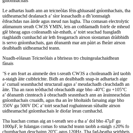
gnìomhachais
Le adhartas luath ann an teicneòlas fèin-ghluasaid gnìomhachais, tha
uidheamachd dealanach a’ sìor leasachadh a dh’ionnsaigh
èifeachdas nas àirde agus meud nas lugha. Tha comasan electrolytic
alùmanum sreath CW3S YMIN, leis an cothlamadh foirfe de mheud
glè bheag agus coileanadh sàr-mhath, a’ toirt seachad fuasgladh
riaghlaidh cumhachd air leth freagarrach airson siostaman dràibhidh
is servo gnìomhachais, gan dèanamh mar am pàirt as fheàrr airson
dealbhadh uidheamachd teann.
Nuadh-eòlasan Teicneòlais a bhriseas tro chuingealachaidhean
fànais
’S e am feart as ainmeile den t-sreath CW3S a choileanadh àrd taobh
a-staigh àite cuibhrichte. Bidh an dealbhadh snap-in adhartach aige
a’ cumail seasmhachd structarail agus a’ meudachadh cleachdadh an
àite. Tha an raon teòthachd obrachaidh aige bho -40°C gu +105°C
a’ dèanamh cinnteach à obrachadh seasmhach ann an àrainneachdan
gnìomhachais cruaidh, agus tha an ìre bholtaids farsaing aige bho
350V gu 500V DC a’ toirt seachad roghainnean sùbailte airson
uidheamachd gnìomhachais le diofar ìrean cumhachd.
Tha luachan comas aig an t-sreath seo a tha a’ dol bho 47μF gu
1000μF, le fulangas comas fo smachd teann taobh a-staigh ±20% fo
chumhachan deuchainn 20°C agus 120Hz. Tha fad-beatha seirbheis