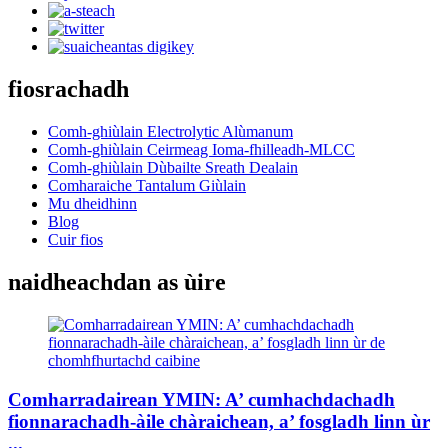
fiosrachadh
Comh-ghiùlain Electrolytic Alùmanum
Comh-ghiùlain Ceirmeag Ioma-fhilleadh-MLCC
Comh-ghiùlain Dùbailte Sreath Dealain
Comharaiche Tantalum Giùlain
Mu dheidhinn
Blog
Cuir fios
naidheachdan as ùire
Comharradairean YMIN: A’ cumhachdachadh
fionnarachadh-àile chàraichean, a’ fosgladh linn ùr
...