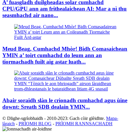
A’ fuasgladh duilgheadas solar cumhachd
CPU/GPU ann am frithealaichean AI: Mar a nì thu
seasmhachd air nano...
Meud Beag, Cumhachd Mhòr! Bidh Comasaichean
YMIN a’ toirt cumhachd do leum ann an
tiormachadh fuilt aig astar luath...
Abair soraidh slàn le crìonadh cumhachd agus ùine
downt: Sreath SDB dealain YMIN...
© Dlighe-sgrìobhaidh - 2010-2023: Gach còir glèidhte.
Mapa-
làraich
-
PRÌOMH BLOG
-
PRÌOMH RANNSACHADH