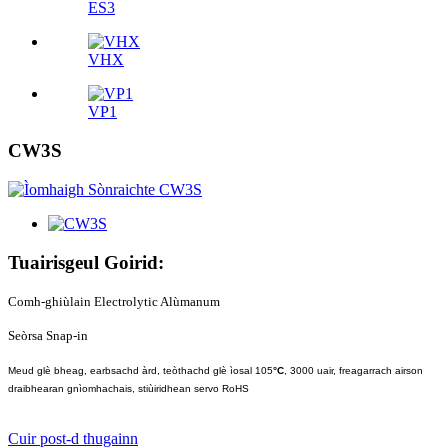
ES3
VHX
VP1
CW3S
Tuairisgeul Goirid:
Comh-ghiùlain Electrolytic Alùmanum
Seòrsa Snap-in
Meud glè bheag, earbsachd àrd, teòthachd glè ìosal 105
°C
, 3000 uair, freagarrach airson
draibhearan gnìomhachais, stiùiridhean servo RoHS
Cuir post-d thugainn