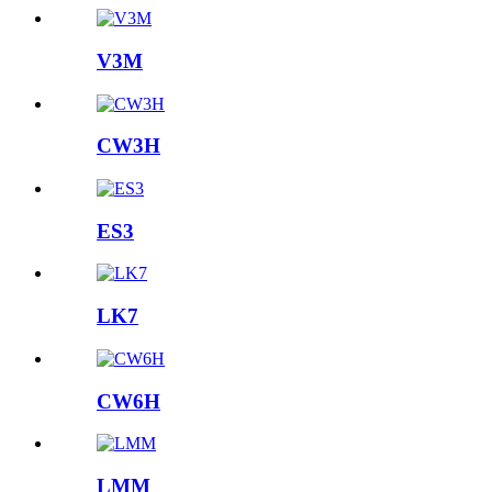
V3M
CW3H
ES3
LK7
CW6H
LMM