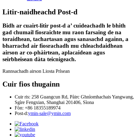
Litir-naidheachd Post-d
Bidh ar cuairt-litir post-d a’ cuideachadh le bhith
gad chumail fiosraichte mu raon farsaing de na
toraidhean, tachartasan agus sanasachd againn, a
bharrachd air fiosrachadh mu chleachdaidhean
airson ar co-phàirtean, aplacaidean agus
seirbheisean dàta teicnigeach.
Rannsachadh airson Liosta Prìsean
Cuir fios thugainn
Cuir ris: 258 Guangcun Rd, Pàirc Ghnìomhachais Yangwang,
Sgìre Fengxian, Shanghai 201406, Sìona
Fòn: +86 18355189974
Post-d:
ymin-sale@ymin.com