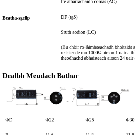
Ìre atharrachaidh comas (ΔC)
DF (tgδ)
Beatha-sgeilp
Sruth aodion (LC)
(Bu chòir ro-làimhseachadh bholtaids a
resister de mu 1000Ω airson 1 uair a th
theodhachd àbhaisteach airson 24 uair a
Dealbh Meudach Bathar
ΦD
Φ22
Φ25
Φ30
B
11.6
11.8
11.8