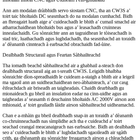
Ann am modalan dràibhidh servo siostam CNC, tha an CW3S a’
toirt taic bholtaids DC seasmhach do na modalan cumhachd. Bidh
an fhreagairt luath aige a’ cuideachadh le bhith a’ cumail smachd air
atharrachaidhean bholtaids bus agus a’ leasachadh cruinneas
innealachaidh. Gu sònraichte ann an tagraidhean le tòiseachadh is
stad tric, luathachadh agus lughdachadh, tha seasmhachd an toraidh
a’ dèanamh cinnteach à earbsachd obrachaidh fad-ùine.
Dealbhadh Structarail agus Feartan Sàbhailteachd
Tha iomadh beachd sàbhailteachd air a ghabhail a-steach don
dealbhadh structarail aig an t-sreath CW3S. Leigidh bhalbha
sònraichte dìon-spreadhaidh le cuideam a-staigh a bhith air a leigeil
ma sgaoil ann an suidheachaidhean neo-àbhaisteach, a’ cur casg
èifeachdach air briseadh an taigheadais. Chaidh dearbhadh gu
mionaideach gu bheil an insulation eadar na cinn-uidhe agus an
taigheadas a’ seasamh ri deuchainn bholtaids AC 2000V airson aon
mhionaid, a’ toirt gealladh làidir airson sàbhailteachd uidheamachd.
Chan e a-mhàin gu bheil dealbhadh snap-in an toraidh a’ dèanamh
co-chruinneachadh nas sìmplidhe ach tha e cuideachd a’ toirt
seachad ceangal meacanaigeach nas earbsaiche. Bidh an dealbhadh
seo a’ cuideachadh le bhith a’ lughdachadh sgaoileadh air sgàth
crith, ga dhèanamh gu sònraichte freagarrach airson a chleachdadh