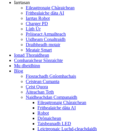
Iarrtasan
Eileagtronaig Chàraichean
Frithealaiche dàta AI
Iarrtas Robot
Charger PD
Lùth Ùr
Pròiseact Armailteach
Uidheam Conaltraidh
Draibheadh ​​​​​​motair
Meatair Smart
Ionad Thoraidhean
Comharaichear Sònraichte
Mu dheidhinn
Blog
Fiosrachadh Gnìomhachais
Ceistean Cumanta
Ceist Quora
Àiteachan Teth
Naidheachdan Companaidh
Eileagtronaig Chàraichean
Frithealaiche dàta AI
Robot
Drònaichean
Taisbeanadh LED
Leictreonaic Luchd-cleachdaidh