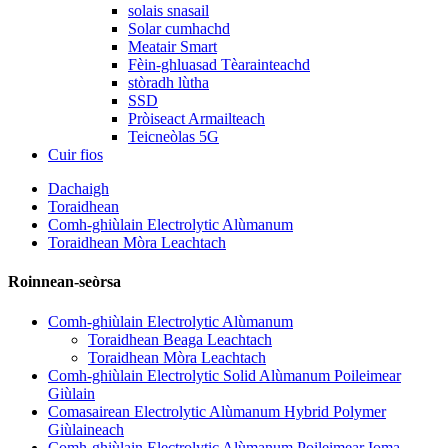
solais snasail
Solar cumhachd
Meatair Smart
Fèin-ghluasad Tèarainteachd
stòradh lùtha
SSD
Pròiseact Armailteach
Teicneòlas 5G
Cuir fios
Dachaigh
Toraidhean
Comh-ghiùlain Electrolytic Alùmanum
Toraidhean Mòra Leachtach
Roinnean-seòrsa
Comh-ghiùlain Electrolytic Alùmanum
Toraidhean Beaga Leachtach
Toraidhean Mòra Leachtach
Comh-ghiùlain Electrolytic Solid Alùmanum Poileimear
Giùlain
Comasairean Electrolytic Alùmanum Hybrid Polymer
Giùlaineach
Comh-ghiùlain Electrolytic Alùmanum Poileimear Ioma-