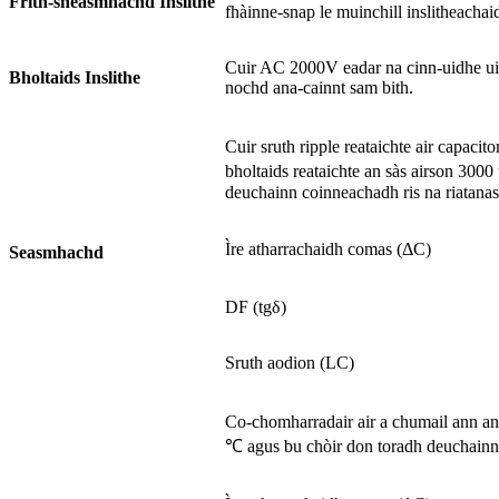
Frith-sheasmhachd Inslithe
fhàinne-snap le muinchill inslitheach
Cuir AC 2000V eadar na cinn-uidhe uile
Bholtaids Inslithe
nochd ana-cainnt sam bith.
Cuir sruth ripple reataichte air capacit
bholtaids reataichte an sàs airson 3000
deuchainn coinneachadh ris na riatanas
Ìre atharrachaidh comas (ΔC)
Seasmhachd
DF (tgδ)
Sruth aodion (LC)
Co-chomharradair air a chumail ann an
℃ agus bu chòir don toradh deuchainn 