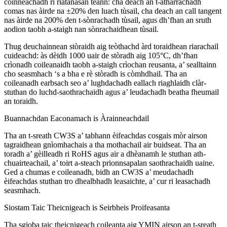
coinneachadh ri riatanasan teann: cha deach an t-atharrachadh
comas nas àirde na ±20% den luach tùsail, cha deach an call tangent
nas àirde na 200% den t-sònrachadh tùsail, agus dh’fhan an sruth
aodion taobh a-staigh nan sònrachaidhean tùsail.
Thug deuchainnean stòraidh aig teòthachd àrd toraidhean riarachail
cuideachd: às dèidh 1000 uair de stòradh aig 105°C, dh’fhan
crìonadh coileanaidh taobh a-staigh crìochan reusanta, a’ sealltainn
cho seasmhach ‘s a bha e rè stòradh is còmhdhail. Tha an
coileanadh earbsach seo a’ lughdachadh eallach riaghlaidh clàr-
stuthan do luchd-saothrachaidh agus a’ leudachadh beatha fheumail
an toraidh.
Buannachdan Eaconamach is Àrainneachdail
Tha an t-sreath CW3S a’ tabhann èifeachdas cosgais mòr airson
tagraidhean gnìomhachais a tha mothachail air buidseat. Tha an
toradh a’ gèilleadh ri RoHS agus air a dhèanamh le stuthan ath-
chuairteachail, a’ toirt a-steach prionnsapalan saothrachaidh uaine.
Ged a chumas e coileanadh, bidh an CW3S a’ meudachadh
èifeachdas stuthan tro dhealbhadh leasaichte, a’ cur ri leasachadh
seasmhach.
Siostam Taic Theicnigeach is Seirbheis Proifeasanta
Tha sgioba taic theicnigeach coileanta aig YMIN airson an t-sreath