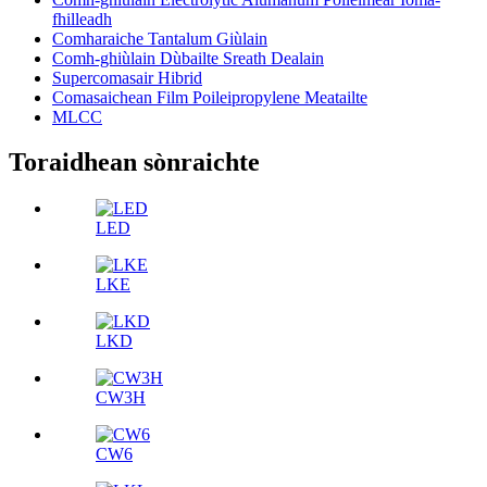
fhilleadh
Comharaiche Tantalum Giùlain
Comh-ghiùlain Dùbailte Sreath Dealain
Supercomasair Hibrid
Comasaichean Film Poileipropylene Meatailte
MLCC
Toraidhean sònraichte
LED
LKE
LKD
CW3H
CW6