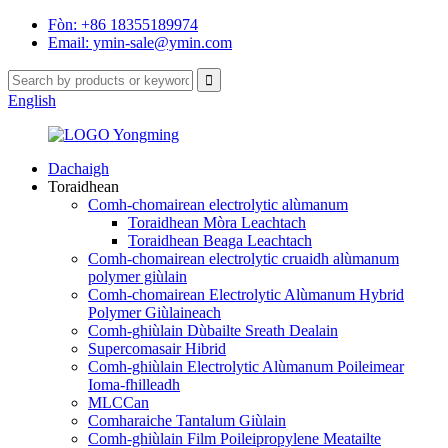
Fòn: +86 18355189974
Email: ymin-sale@ymin.com
English
Dachaigh
Toraidhean
Comh-chomairean electrolytic alùmanum
Toraidhean Mòra Leachtach
Toraidhean Beaga Leachtach
Comh-chomairean electrolytic cruaidh alùmanum
polymer giùlain
Comh-chomairean Electrolytic Alùmanum Hybrid
Polymer Giùlaineach
Comh-ghiùlain Dùbailte Sreath Dealain
Supercomasair Hibrid
Comh-ghiùlain Electrolytic Alùmanum Poileimear
Ioma-fhilleadh
MLCCan
Comharaiche Tantalum Giùlain
Comh-ghiùlain Film Poileipropylene Meatailte