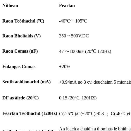
Nithean
Feartan
Raon Teòthachd (
℃
)
-40℃~+105℃
Raon Bholtaids (V)
350 ~ 500V.DC
Raon Comas (uF)
47 〜1000uF (20℃ 120Hz)
Fulangas Comas
±20%
Sruth aoidionachd (mA)
<0.94mA no 3 cv, deuchainn 5 miona
DF as àirde (20
℃
)
0.15 (20℃, 120HZ)
Feartan Teòthachd (120Hz)
C(-25℃)/C(+20℃)≥0.8 ； C(-40℃)/
An luach a chaidh a thomhas le bhith a