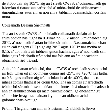
de 3,000 uair aig 105°C aig an t-sreath CW3S, a’ coinneachadh gu
h-iomlan ri riatanasan earbsachd a’ mhòr-chuid de uidheamachd
gnìomhachais agus aig an aon àm a’ tabhann buannachdan cosgais
mòra.
Coileanadh Dealain Sàr-mhath
Tha an t-sreath CW3S a’ nochdadh coileanadh dealain air leth, le
sruth aodion nas lugha na 0.94mA no 3CV airson 5 mionaidean aig
20°C, a’ nochdadh feartan inslithe sàr-mhath. Nas sònraichte, chan
eil an call tangent (DF) aige aig 20°C agus 120Hz nas motha na
0.15, a’ dol thairis air inbhean gnìomhachais agus a’ nochdadh call
lùtha agus àrdachadh teòthachd nas ìsle ann an àrainneachdan
obrachaidh àrd-tricead.
A thaobh feartan teòthachd, tha an CW3S a’ nochdadh seasmhachd
air leth. Chan eil an co-mheas comas aig -25°C gu +20°C nas lugha
na 0.8, agus eadhon aig teòthachdan ìosal de -40°C, tha an co-
mheas comas fhathast os cionn 0.65. Tha an comas atharrachadh
teòthachd sàr-mhath seo a’ dèanamh cinnteach à obrachadh earbsach
ann an àrainneachdan gu math caochlaideach, ga dhèanamh gu
sònraichte freagarrach airson tagraidhean uidheamachd
gnìomhachais a-muigh.
Prìomh Thagraidhean ann an Siostaman Draibhidh is Servo