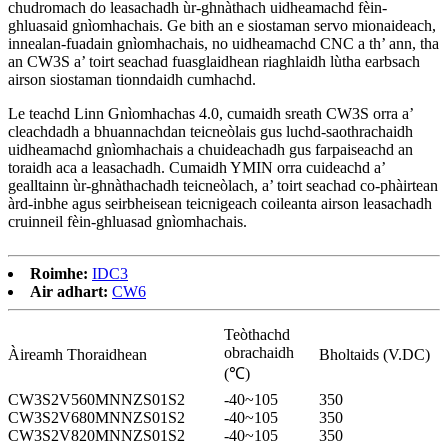
chudromach do leasachadh ùr-ghnàthach uidheamachd fèin-
ghluasaid gnìomhachais. Ge bith an e siostaman servo mionaideach,
innealan-fuadain gnìomhachais, no uidheamachd CNC a th’ ann, tha
an CW3S a’ toirt seachad fuasglaidhean riaghlaidh lùtha earbsach
airson siostaman tionndaidh cumhachd.
Le teachd Linn Gnìomhachas 4.0, cumaidh sreath CW3S orra a’
cleachdadh a bhuannachdan teicneòlais gus luchd-saothrachaidh
uidheamachd gnìomhachais a chuideachadh gus farpaiseachd an
toraidh aca a leasachadh. Cumaidh YMIN orra cuideachd a’
gealltainn ùr-ghnàthachadh teicneòlach, a’ toirt seachad co-phàirtean
àrd-inbhe agus seirbheisean teicnigeach coileanta airson leasachadh
cruinneil fèin-ghluasad gnìomhachais.
Roimhe:
IDC3
Air adhart:
CW6
Teòthachd
obrachaidh
Àireamh Thoraidhean
Bholtaids (V.DC)
(℃)
CW3S2V560MNNZS01S2
-40~105
350
CW3S2V680MNNZS01S2
-40~105
350
CW3S2V820MNNZS01S2
-40~105
350