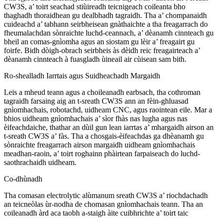
CW3S, a’ toirt seachad stiùireadh teicnigeach coileanta bho
thaghadh thoraidhean gu dealbhadh tagraidh. Tha a’ chompanaidh
cuideachd a’ tabhann seirbheisean gnàthaichte a tha freagarrach do
fheumalachdan sònraichte luchd-ceannach, a’ dèanamh cinnteach gu
bheil an comas-gnìomha agus an siostam gu lèir a’ freagairt gu
foirfe. Bidh dòigh-obrach seirbheis às dèidh reic freagairteach a’
dèanamh cinnteach à fuasgladh ùineail air cùisean sam bith.
Ro-shealladh Iarrtais agus Suidheachadh Margaidh
Leis a mheud teann agus a choileanadh earbsach, tha cothroman
tagraidh farsaing aig an t-sreath CW3S ann an fèin-ghluasad
gnìomhachais, robotachd, uidheam CNC, agus raointean eile. Mar a
bhios uidheam gnìomhachais a’ sìor fhàs nas lugha agus nas
èifeachdaiche, thathar an dùil gun lean iarrtas a’ mhargaidh airson an
t-sreath CW3S a’ fàs. Tha a chosgais-èifeachdas ga dhèanamh gu
sònraichte freagarrach airson margaidh uidheam gnìomhachais
meadhan-raoin, a’ toirt roghainn phàirtean farpaiseach do luchd-
saothrachaidh uidheam.
Co-dhùnadh
Tha comasan electrolytic alùmanum sreath CW3S a’ riochdachadh
an teicneòlas ùr-nodha de chomasan gnìomhachais teann. Tha an
coileanadh àrd aca taobh a-staigh àite cuibhrichte a’ toirt taic