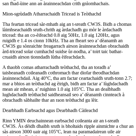
san fhad-ùine ann an àrainneachdan crith gnìomhachais.
Mion-sgrùdadh Atharrachaidh Tricead is Teòthachd
Tha feartan tricead sàr-mhath aig an t-sreath CW3S. Bidh a chomas
làimhseachaidh sruth-chrith ag àrdachadh gu mòr le àrdachadh
tricead: tha an co-èifeachd 0.8 aig 50Hz, 1.0 aig 120Hz, agus
ruigidh e 1.4 os cionn 10kHz. Tha an fheart seo a’ dèanamh an
CW3S gu sònraichte freagarrach airson àrainneachdan obrachaidh
àrd-tricead solar cumhachd suidse ùr-nodha, a’ toirt taic bathar-
cruaidh airson tionndadh lùtha èifeachdach.
A thaobh comas atharrachadh teòthachd, tha an toradh a’
taisbeanadh coileanadh cothromach thar diofar theodhachdan
àrainneachdail. Aig 40°C, tha am factar ceartachaidh sruth-tonn 2.7;
mar a bhios an teòthachd ag èirigh, bidh am factar a’ lùghdachadh
mean air mhean, a’ ruighinn 1.0 aig 105°C. Tha an dealbhadh
lughdachadh teòthachd saidheansail seo a’ dèanamh cinnteach à
obrachadh sàbhailte thar an raon teòthachd gu lèir.
Dearbhadh Earbsachd agus Dearbhadh Càileachd
Rinn YMIN deuchainnean earbsachd coileanta air an t-sreath
CW3S. Às dèidh dhaibh sruth is bholtaids ripple ainmichte a chur an
sàs airson 3000 uair aig 105°C, lean na paramadairean uile air