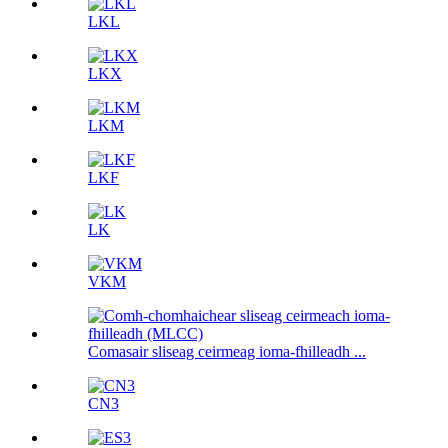
LKL
LKX
LKM
LKF
LK
VKM
Comasair sliseag ceirmeag ioma-fhilleadh ...
CN3