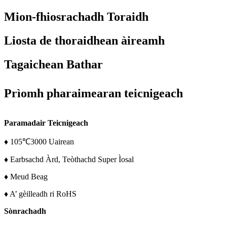
Mion-fhiosrachadh Toraidh
Liosta de thoraidhean àireamh
Tagaichean Bathar
Prìomh pharaimearan teicnigeach
Paramadair Teicnigeach
♦ 105℃3000 Uairean
♦ Earbsachd Àrd, Teòthachd Super Ìosal
♦ Meud Beag
♦ A’ gèilleadh ri RoHS
Sònrachadh